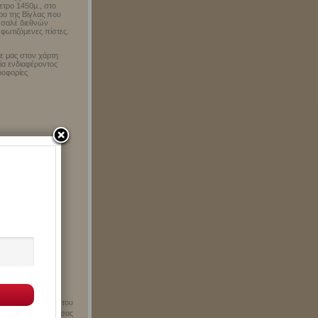
ετρο 1450μ., στο
ρο της Βίγλας που
 σαλέ διεθνών
φωτιζόμενες πίστες.
ε μας στον χάρτη
α ενδιαφέροντος
οφορίες
ει με τη ζεστασιά του
ει τη διαμονή σας