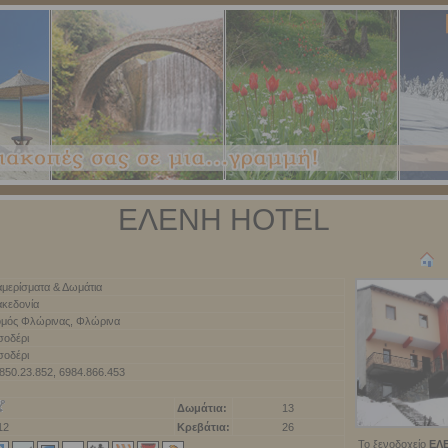
ΕΛΕΝΗ HOTEL
αμερίσματα & Δωμάτια
κεδονία
μός Φλώρινας, Φλώρινα
σοδέρι
σοδέρι
850.23.852, 6984.866.453
Δωμάτια:
13
12
Κρεβάτια:
26
Το ξενοδοχείο
ΕΛ