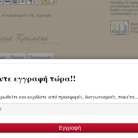
Πισοδέρι, σε υψόμ
χιονοδρομικό κέντ
διαθέτει σύγχρονο
προδιαγραφών με 
 τα καταλύματα της περιοχής:
Βρείτ
Σημεί
Πληρ
ιμές - Πακέτα
Προσφορές
ριλαμβάνει πλούσιο πρωινό μπουφέ,
Στο σαλόνι, το τζάκι θα σας συντροφεύσ
 σπιτικά υλικά.
και με ένα καλό κρασί που θα κάν