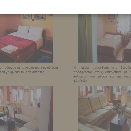
ξεχωριστή.
 πράσινου με το λευκό του χιονιού είναι
Η ηρεμία συνεχίζεται στο ξενο
 που γαληνεύει τους επισκέπτες.
προσφέρεται στους επισκέπτες με 
θαλπωρή του χώρου και την απερι
φιλοξενία.