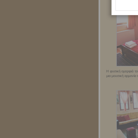
Η φυσική ομορφιά του
μια μουσική αρμονία