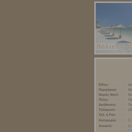
Είδος:
Δι
Περιφέρεια:
Μα
Νομός Νησί:
Νο
Πόλις:
Πι
Διεύθυνση:
Πι
Τηλέφωνο:
23
Τηλ. ή Fax:
2
Κατηγορία:
Ανοικτό:
1-