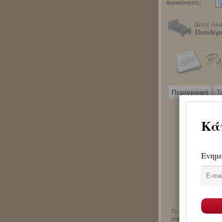
Δυνατότητες:
Δείτε όλα
Πισοδέρι
Περιγραφή
Τ
Το ξενοδοχείο πε
χειροποίτητο με αγνά