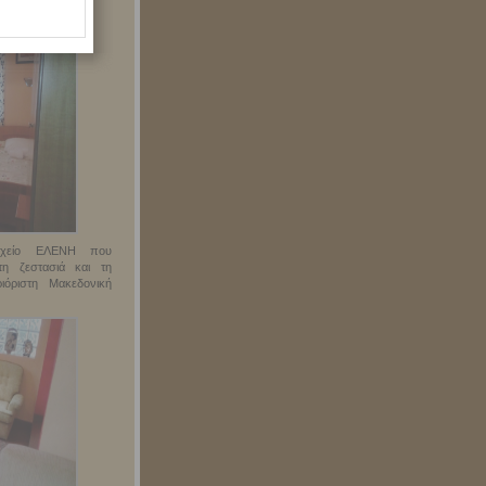
δοχείο ΕΛΕΝΗ που
τη ζεστασιά και τη
όριστη Μακεδονική