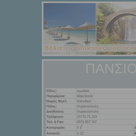
ΠΑΝΣΙ
Είδος:
Δωμάτια
Περιφέρεια:
Μακεδονία
Νομός Νησί:
Χαλκιδική
Πόλις:
Ουρανούπολη
Διεύθυνση:
Ουρανούπολη
Τηλέφωνο:
23770.71.153
Τηλ. ή Fax:
6972.957.767
2
Κατηγορία:
Ανοικτό:
1-12