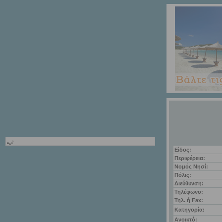
Είδος:
Περιφέρεια:
Νομός Νησί:
Πόλις:
Διεύθυνση:
Τηλέφωνο:
Τηλ. ή Fax:
Κατηγορία:
Ανοικτό: