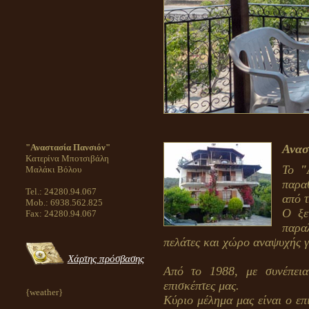
"Αναστασία Πανσιόν"
Ανασ
Κατερίνα Μποτσιβάλη
Το
"
Μαλάκι Βόλου
παρα
Tel.: 24280.94.067
από τ
Mob.: 6938.562.825
Ο ξε
Fax: 24280.94.067
παρα
πελάτες και χώρο αναψυχής γι
Χάρτης πρόσβασης
Από το 1988, με συνέπεια
επισκέπτες μας.
{weather}
Κύριο μέλημα μας είναι ο επ