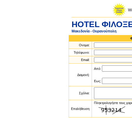
HOTEL ΦΙΛΟΞ
Μακεδονία - Ουρανούπολη
Ονομα:
Τηλέφωνο:
Email:
Από:
Διαμονή:
Εως:
Σχόλια:
Πληκτρολογήστε τους χαρ
Επαλήθευση