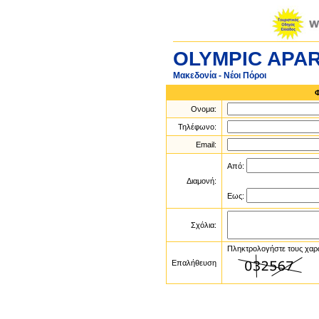
OLYMPIC APA
Μακεδονία - Νέοι Πόροι
Ονομα:
Τηλέφωνο:
Email:
Από:
Διαμονή:
Εως:
Σχόλια:
Πληκτρολογήστε τους χαρ
Επαλήθευση