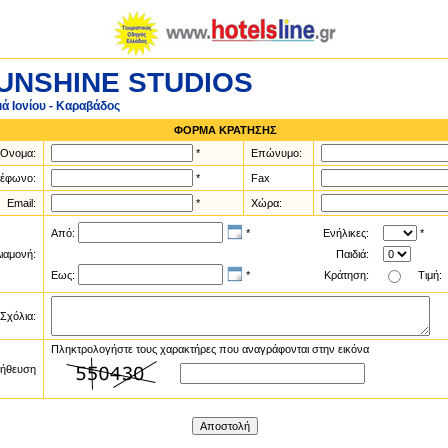
UNSHINE STUDIOS
ά Ιονίου - Καραβάδος
ΦΟΡΜΑ ΚΡΑΤΗΣΗΣ
Ονομα:
*
Επώνυμο:
λέφωνο:
*
Fax
Email:
*
Χώρα:
Από:
*
Ενήλικες:
*
ιαμονή:
Παιδιά:
Εως:
*
Κράτηση:
Τιμή:
Σχόλια:
Πληκτρολογήστε τους χαρακτήρες που αναγράφονται στην εικόνα
ήθευση