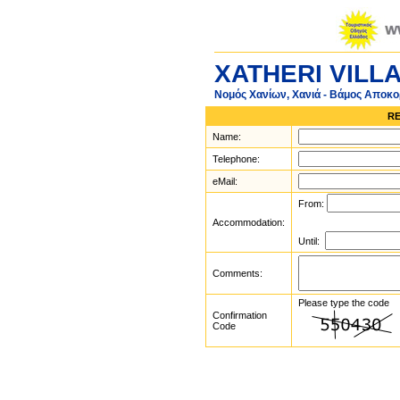
XATHERI VILL
Νομός Χανίων, Χανιά - Βάμος Αποκ
RE
Name:
Telephone:
eMail:
From:
Accommodation:
Until:
Comments:
Please type the code
Confirmation
Code