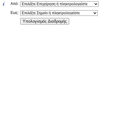
Από:
Εως: