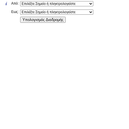
Από:
Εως: