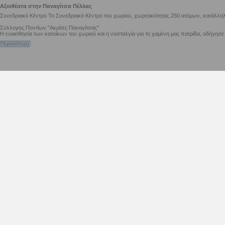
Αξιοθέατα στην Παναγίτσα Πέλλας
Συνεδριακό Κέντρο Το Συνεδριακό Κέντρο του χωριού, χωρητικότητας 250 ατόμων, κατάλληλα 
Σύλλογος Ποντίων "Ακρίτες Παναγίτσας"
Η ευαισθησία των κατοίκων του χωριού και η νοσταλγία για τη χαμένη μας πατρίδα, οδήγησε 