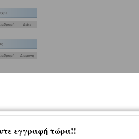
αχος
Διαδρομή
Δείτε
ος
Διαδρομή
Διαμονή