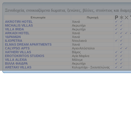
Ξενοδοχεία, ενοικιαζόμενα δωματια, ξενώνες, βίλλες, στούντιος και διαμε
Επωνυμία
Περιοχή
AKROTIRI HOTEL
Χανιά
MICHALIS VILLAS
Ακρωτήρι
VILLA IRIDA
Ακρωτήρι
ARKADI HOTEL
Χανιά
ΥΔΡΑΜΩΝ
Χανιά
ILIOPETRA
Ντουλιανά
ELMAS DREAM APARTMENTS
Χανιά
CALYPSO APTS
Αγιοι Απόστολοι
XATHERI VILLAS
Βάμος
EROTOKRITOS STUDIOS
Αγία Μαρίνα
VILLA ALEXIA
Μάλεμε
ΒΙΛΛΑ ΦΑΙΔΡΑ
Ακρωτήρι
ARETAKI VILLAS
Κολυμπάρι - Σκουτελώνας