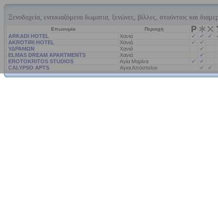
Ξενοδοχεία, ενοικιαζόμενα δωματια, ξενώνες, βίλλες, στούντιος και διαμε
Επωνυμία
Περιοχή
ARKADI HOTEL
Χανιά
AKROTIRI HOTEL
Χανιά
ΥΔΡΑΜΩΝ
Χανιά
ELMAS DREAM APARTMENTS
Χανιά
EROTOKRITOS STUDIOS
Αγία Μαρίνα
CALYPSO APTS
Αγιοι Απόστολοι