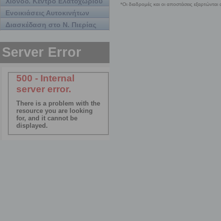
Χιονοδ. Κέντρο Ελατοχωρίου
Ενοικιάσεις Αυτοκινήτων
Διασκέδαση στο Ν. Πιερίας