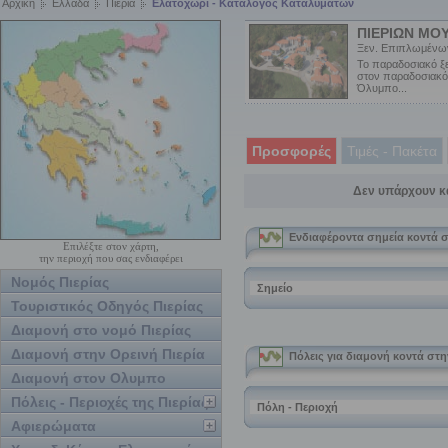
Αρχική
Ελλάδα
Πιερία
Ελατοχώρι - Κατάλογος Καταλυμάτων
ΠΙΕΡΙΩΝ ΜΟ
Ξεν. Επιπλωμένων
Το παραδοσιακό ξε
στον παραδοσιακό 
Όλυμπο...
Προσφορές
Τιμές - Πακέτα
Δεν υπάρχουν κ
Επιλέξτε στον χάρτη,
την περιοχή που σας ενδιαφέρει
Νομός Πιερίας
Τουριστικός Οδηγός Πιερίας
Διαμονή στο νομό Πιερίας
Διαμονή στην Ορεινή Πιερία
Διαμονή στον Ολυμπο
Πόλεις - Περιοχές της Πιερίας
Αφιερώματα