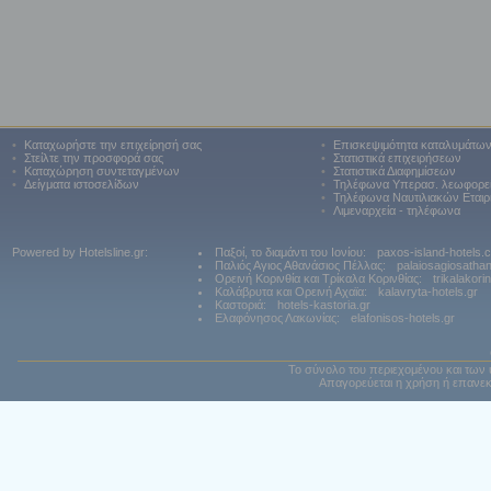
•
Καταχωρήστε την επιχείρησή σας
•
Επισκεψιμότητα καταλυμάτω
•
Στείλτε την προσφορά σας
•
Στατιστικά επιχειρήσεων
•
Καταχώρηση συντεταγμένων
•
Στατιστικά Διαφημίσεων
•
Δείγματα ιστοσελίδων
•
Τηλέφωνα Υπερασ. λεωφορε
•
Τηλέφωνα Ναυτιλιακών Εταιρ
•
Λιμεναρχεία - τηλέφωνα
Powered by Hotelsline.gr:
Παξοί, το διαμάντι του Ιονίου:
paxos-island-hotels.
Παλιός Αγιος Αθανάσιος Πέλλας:
palaiosagiosatha
Ορεινή Κορινθία και Τρίκαλα Κορινθίας:
trikalakori
Καλάβρυτα και Ορεινή Αχαϊα:
kalavryta-hotels.gr
Καστοριά:
hotels-kastoria.gr
Ελαφόνησος Λακωνίας:
elafonisos-hotels.gr
Το σύνολο του περιεχομένου και των 
Απαγορεύεται η χρήση ή επανεκ