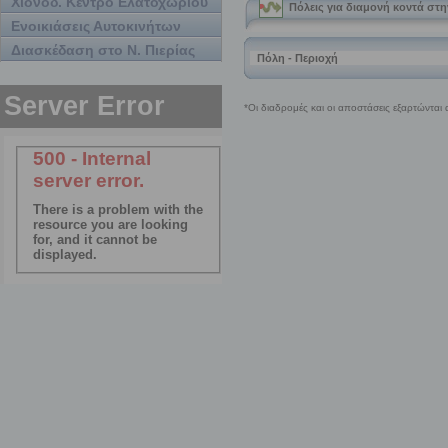
Χιονοδ. Κέντρο Ελατοχωρίου
Ενοικιάσεις Αυτοκινήτων
Διασκέδαση στο Ν. Πιερίας