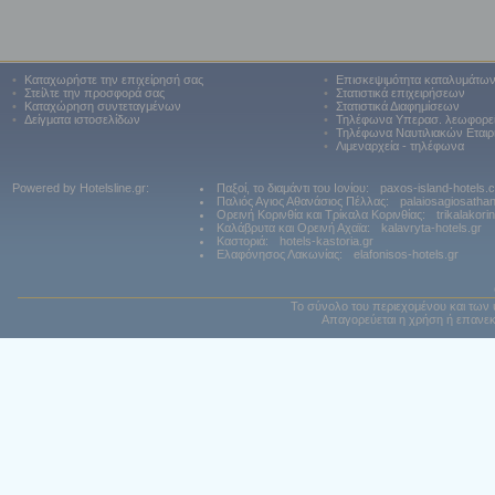
•
Καταχωρήστε την επιχείρησή σας
•
Επισκεψιμότητα καταλυμάτω
•
Στείλτε την προσφορά σας
•
Στατιστικά επιχειρήσεων
•
Καταχώρηση συντεταγμένων
•
Στατιστικά Διαφημίσεων
•
Δείγματα ιστοσελίδων
•
Τηλέφωνα Υπερασ. λεωφορε
•
Τηλέφωνα Ναυτιλιακών Εταιρ
•
Λιμεναρχεία - τηλέφωνα
Powered by Hotelsline.gr:
Παξοί, το διαμάντι του Ιονίου:
paxos-island-hotels.
Παλιός Αγιος Αθανάσιος Πέλλας:
palaiosagiosatha
Ορεινή Κορινθία και Τρίκαλα Κορινθίας:
trikalakori
Καλάβρυτα και Ορεινή Αχαϊα:
kalavryta-hotels.gr
Καστοριά:
hotels-kastoria.gr
Ελαφόνησος Λακωνίας:
elafonisos-hotels.gr
Το σύνολο του περιεχομένου και των 
Απαγορεύεται η χρήση ή επανεκ