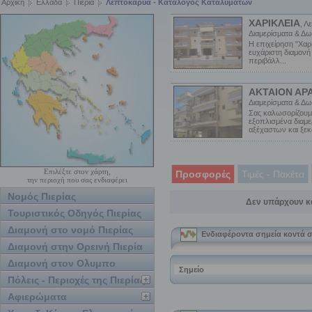
Αρχική
Ελλάδα
Πιερία
Λεπτοκαρυά - Κατάλογος Καταλυμάτων
ΧΑΡΙΚΛΕΙΑ
, Λ
Διαμερίσματα & Δω
Η επιχείρηση "Χαρί
ευχάριστη διαμονή
περιβάλλ...
AKTAION AP
Διαμερίσματα & Δω
Σας καλωσορίζουμε
εξοπλισμένα διαμε
αξέχαστων και ξεκο
Επιλέξτε στον χάρτη,
Προσφορές
Τιμές - Πακέτα
την περιοχή που σας ενδιαφέρει
Νομός Πιερίας
Δεν υπάρχουν κ
Τουριστικός Οδηγός Πιερίας
Διαμονή στο νομό Πιερίας
Διαμονή στην Ορεινή Πιερία
Διαμονή στον Ολυμπο
Πόλεις - Περιοχές της Πιερίας
Αφιερώματα