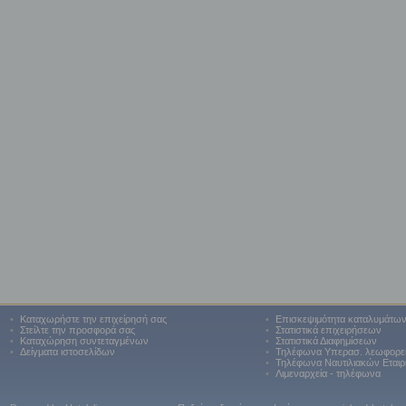
•
Καταχωρήστε την επιχείρησή σας
•
Επισκεψιμότητα καταλυμάτω
•
Στείλτε την προσφορά σας
•
Στατιστικά επιχειρήσεων
•
Καταχώρηση συντεταγμένων
•
Στατιστικά Διαφημίσεων
•
Δείγματα ιστοσελίδων
•
Τηλέφωνα Υπερασ. λεωφορε
•
Τηλέφωνα Ναυτιλιακών Εταιρ
•
Λιμεναρχεία - τηλέφωνα