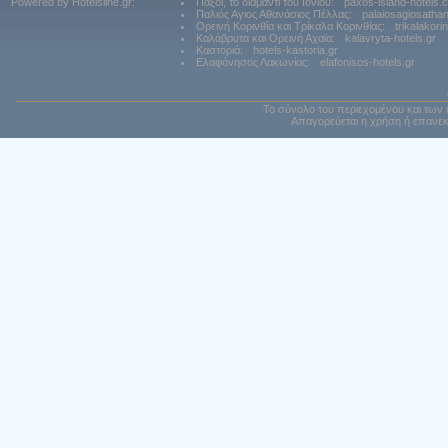
Powered by Hotelsline.gr:
Παξοί, το διαμάντι του Ιονίου:
paxos-island-hotels.
Παλιός Αγιος Αθανάσιος Πέλλας:
palaiosagiosatha
Ορεινή Κορινθία και Τρίκαλα Κορινθίας:
trikalakori
Καλάβρυτα και Ορεινή Αχαϊα:
kalavryta-hotels.gr
Καστοριά:
hotels-kastoria.gr
Ελαφόνησος Λακωνίας:
elafonisos-hotels.gr
Το σύνολο του περιεχομένου και των 
Απαγορεύεται η χρήση ή επανεκ