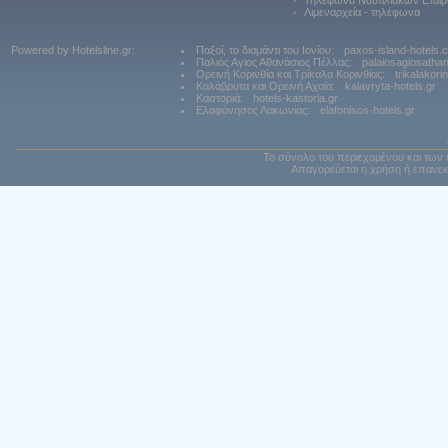
•
Τηλέφωνα Ναυτιλιακών Εταιρ
•
Λιμεναρχεία - τηλέφωνα
Powered by Hotelsline.gr:
Παξοί, το διαμάντι του Ιονίου:
paxos-island-hotels.
Παλιός Αγιος Αθανάσιος Πέλλας:
palaiosagiosatha
Ορεινή Κορινθία και Τρίκαλα Κορινθίας:
trikalakori
Καλάβρυτα και Ορεινή Αχαϊα:
kalavryta-hotels.gr
Καστοριά:
hotels-kastoria.gr
Ελαφόνησος Λακωνίας:
elafonisos-hotels.gr
Το σύνολο του περιεχομένου και των 
Απαγορεύεται η χρήση ή επανεκ