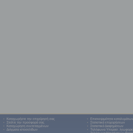
•
Καταχωρήστε την επιχείρησή σας
•
Επισκεψιμότητα καταλυμάτω
•
Στείλτε την προσφορά σας
•
Στατιστικά επιχειρήσεων
•
Καταχώρηση συντεταγμένων
•
Στατιστικά Διαφημίσεων
•
Δείγματα ιστοσελίδων
•
Τηλέφωνα Υπερασ. λεωφορε