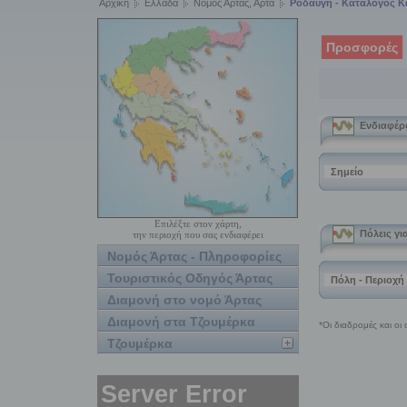
Αρχική
Ελλάδα
Νομός Αρτας, Αρτα
Ροδαυγή - Κατάλογος 
Προσφορές
Επιλέξτε στον χάρτη,
την περιοχή που σας ενδιαφέρει
Νομός Άρτας - Πληροφορίες
Τουριστικός Οδηγός Άρτας
Διαμονή στο νομό Άρτας
Διαμονή στα Τζουμέρκα
Τζουμέρκα