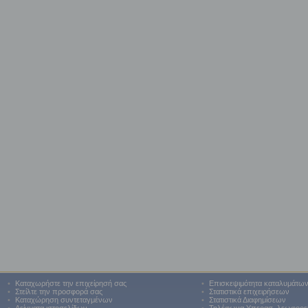
•
Καταχωρήστε την επιχείρησή σας
•
Επισκεψιμότητα καταλυμάτω
•
Στείλτε την προσφορά σας
•
Στατιστικά επιχειρήσεων
•
Καταχώρηση συντεταγμένων
•
Στατιστικά Διαφημίσεων