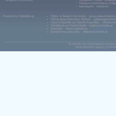
•
Δείγματα ιστοσελίδων
•
Τηλέφωνα Υπερασ. λεωφορε
•
Τηλέφωνα Ναυτιλιακών Εταιρ
•
Λιμεναρχεία - τηλέφωνα
Powered by Hotelsline.gr:
Παξοί, το διαμάντι του Ιονίου:
paxos-island-hotels.
Παλιός Αγιος Αθανάσιος Πέλλας:
palaiosagiosatha
Ορεινή Κορινθία και Τρίκαλα Κορινθίας:
trikalakori
Καλάβρυτα και Ορεινή Αχαϊα:
kalavryta-hotels.gr
Καστοριά:
hotels-kastoria.gr
Ελαφόνησος Λακωνίας:
elafonisos-hotels.gr
Το σύνολο του περιεχομένου και των 
Απαγορεύεται η χρήση ή επανεκ