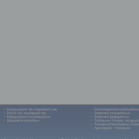
•
Καταχωρήστε την επιχείρησή σας
•
Επισκεψιμότητα καταλυμάτω
•
Στείλτε την προσφορά σας
•
Στατιστικά επιχειρήσεων
•
Καταχώρηση συντεταγμένων
•
Στατιστικά Διαφημίσεων
•
Δείγματα ιστοσελίδων
•
Τηλέφωνα Υπερασ. λεωφορε
•
Τηλέφωνα Ναυτιλιακών Εταιρ
•
Λιμεναρχεία - τηλέφωνα