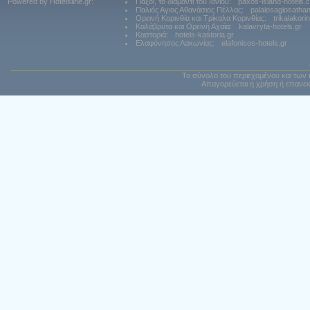
Powered by Hotelsline.gr:
Παξοί, το διαμάντι του Ιονίου:
paxos-island-hotels.
Παλιός Αγιος Αθανάσιος Πέλλας:
palaiosagiosatha
Ορεινή Κορινθία και Τρίκαλα Κορινθίας:
trikalakori
Καλάβρυτα και Ορεινή Αχαϊα:
kalavryta-hotels.gr
Καστοριά:
hotels-kastoria.gr
Ελαφόνησος Λακωνίας:
elafonisos-hotels.gr
Το σύνολο του περιεχομένου και των 
Απαγορεύεται η χρήση ή επανεκ