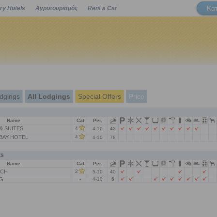
Κα
ry Hotels
Αγροτουρισμός
Rent a Car
Powered by
dgings
All Lodgings
Special Offers
Price
Name
Cat
Per.
& SUITES
4
4-10
42
BAY HOTEL
4
4-10
78
ts
Name
Cat
Per.
ACH
2
5-10
40
G
-
4-10
6