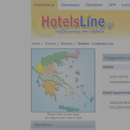
Hotelsline.gr
Προσφορές
Προτάσεις
SPA
Luxu
Home
Greece
Skiathos
Vasilias - Lodgings List
Suggested Lo
Hotels
KIVO HOTEL 
KASSANDRA 
Hotel Apartmen
VASILIAS BE
GOLDEN KIN
Please click on the map,
the region you want to visit
Skiathos