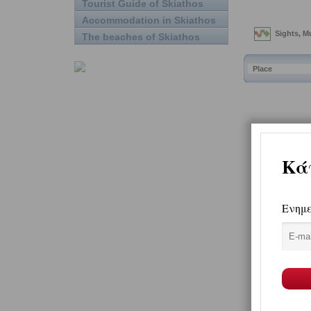
Tourist Guide of Skiathos
Accommodation in Skiathos
The beaches of Skiathos