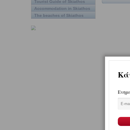
Tourist Guide of Skiathos
Accommodation in Skiathos
The beaches of Skiathos