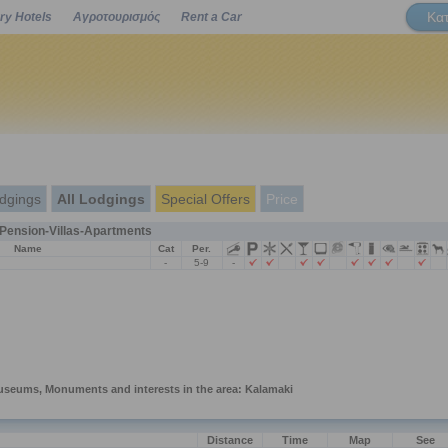
Κα
ry Hotels
Αγροτουρισμός
Rent a Car
Powered by
dgings
All Lodgings
Special Offers
Price
ension-Villas-Apartments
Name
Cat
Per.
-
5-9
-