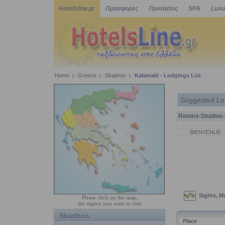
Hotelsline.gr
Προσφορές
Προτάσεις
SPA
Luxu
Home
Greece
Skiathos
Kalamaki - Lodgings List
Suggested Lo
Rooms-Studios-P
BIENVENUE
Please click on the map,
the region you want to visit
Skiathos