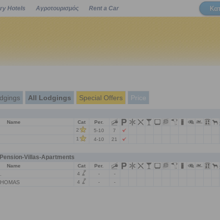
Κα
ry Hotels
Αγροτουρισμός
Rent a Car
Powered by
dgings
All Lodgings
Special Offers
Price
Name
Cat
Per.
2
5-10
7
1
4-10
21
ension-Villas-Apartments
Name
Cat
Per.
4
.
-
-
4
THOMAS
-
-