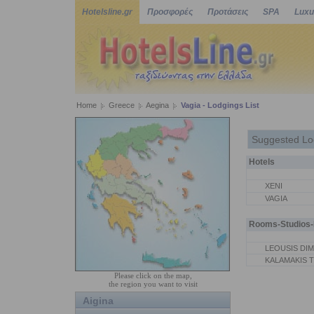
Hotelsline.gr
Προσφορές
Προτάσεις
SPA
Luxu
Home
Greece
Aegina
Vagia - Lodgings List
Suggested Lo
Hotels
XENI
VAGIA
Rooms-Studios-P
LEOUSIS DIM
KALAMAKIS 
Please click on the map,
the region you want to visit
Aigina