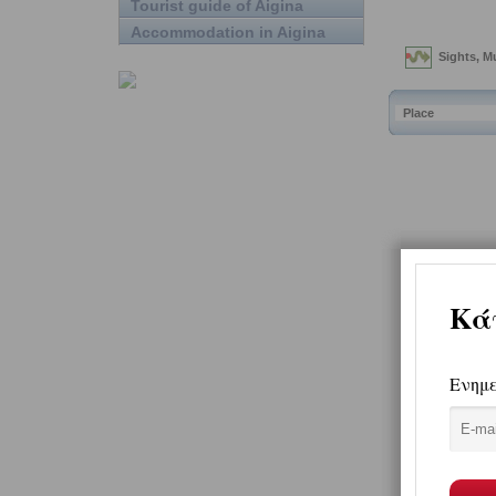
Tourist guide of Aigina
Accommodation in Aigina