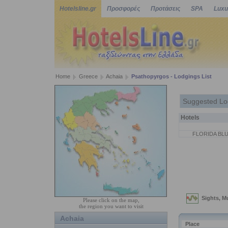
Hotelsline.gr
Προσφορές
Προτάσεις
SPA
Luxu
Home
Greece
Achaia
Psathopyrgos - Lodgings List
Suggested Lo
Hotels
FLORIDA BLU
Please click on the map,
the region you want to visit
Achaia