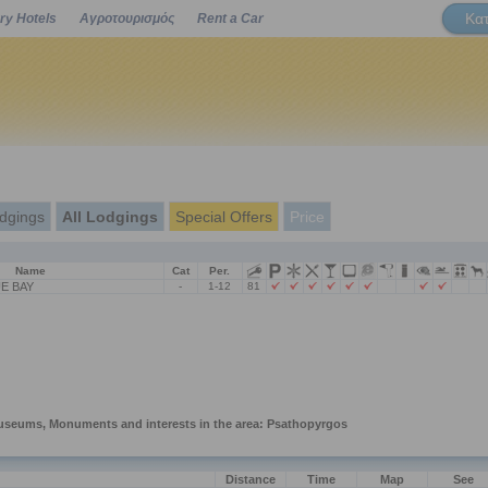
Κα
ry Hotels
Αγροτουρισμός
Rent a Car
Powered by
dgings
All Lodgings
Special Offers
Price
Name
Cat
Per.
E BAY
-
1-12
81