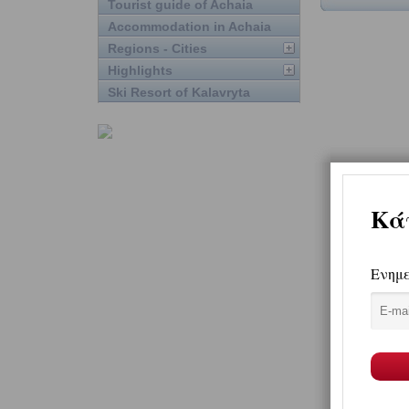
Tourist guide of Achaia
Accommodation in Achaia
Regions - Cities
Highlights
Ski Resort of Kalavryta