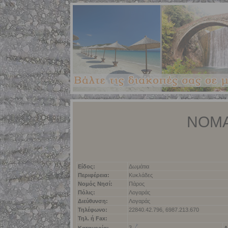
NOM
Είδος:
Δωμάτια
Περιφέρεια:
Κυκλάδες
Νομός Νησί:
Πάρος
Πόλις:
Λογαράς
Διεύθυνση:
Λογαράς
Τηλέφωνο:
22840.42.796, 6987.213.670
Τηλ. ή Fax:
3