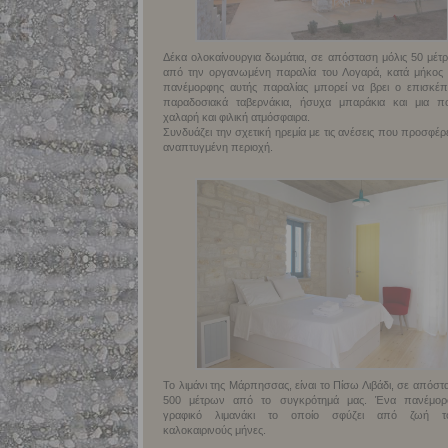
Δέκα ολοκαίνουργια δωμάτια, σε απόσταση μόλις 50 μέτ
από την οργανωμένη παραλία του Λογαρά, κατά μήκος 
πανέμορφης αυτής παραλίας μπορεί να βρει ο επισκέπ
παραδοσιακά ταβερνάκια, ήσυχα μπαράκια και μια π
χαλαρή και φιλική ατμόσφαιρα.
Συνδυάζει την σχετική ηρεμία με τις ανέσεις που προσφέρε
αναπτυγμένη περιοχή.
Το λιμάνι της Μάρπησσας, είναι το Πίσω Λιβάδι, σε απόστ
500 μέτρων από το συγκρότημά μας. Ένα πανέμορ
γραφικό λιμανάκι το οποίο σφύζει από ζωή τ
καλοκαιρινούς μήνες.