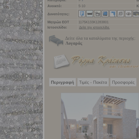
Κατηγορία:
Δ
Ανοικτό:
5-10
Κ
Δυνατότητες:
Μητρώο ΕΟΤ
1175Κ133Κ1283801
Ιστοσελίδα:
Δείτε την ιστοσελίδα.
Δείτε όλα τα καταλύματα της περιοχής:
Λογαράς
Περιγραφή
Τιμές - Πακέτα
Προσφορές