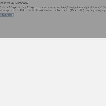
Ιερές Μονές Μετεώρων
Στον ψηλότερο και μεγαλύτερο σε έκταση αγιομετεωρίτικο βράχο βρίσκεται η ανδρώα Ιερ
ιδρύθηκε περί το 1340 από τον Αγιο Αθανάσιο τον Μετεωρίτη (1302-1380) -μεγάλη ασκητική