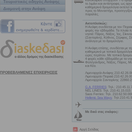
καλοκαιριού υπάρχουν 7-8 δρομ
Τουριστικός οδηγός Ανάφης
το λιμάνι και αντίστροφα, ως αργ
καθημερινά δρομολόγια εκτελεί 
Διαμονή στην Ανάφη
προς το Μοναστήρι, προσεγγίζον
παραλίες.
Ακτοπλοϊκώς:
Η Ανάφη συνδέεται με τον Πειραι
φορές την εβδομάδα. Τα πλοία π
νησιά: Πάρος, Νάξος, Ίος, Σίκιν
(Σαντορίνη), Κύθνος, Σέριφος, Σ
ανάλογα με το δρομολόγιο.
Η Ανάφη επίσης, συνδέεται με τ
καθημερινά με τοπικά δρομολόγια.
ώρες περίπου. Με τοπικά δρομολ
4 φορές κάθε εβδομάδα με τα νησι
Φολέγανδρος, Νάξος, Πάρος, Μύ
και Κέα.
Λιμεναρχείο Ανάφης 210.42.26.0
Λιμεναρχείο Πειραιά 210.42.26.0
Λιμεναρχείο Σαντορίνης
22860.2
G.A. FERRIES
: Τηλ.: 210.45.11.
NEL LINES: Τηλ. 210.41.15.015
Saos Ferries: Τηλ. 210.62.50.00
Hellenic Sea Ways
: Τηλ:210.41.
Με δικό σας σκάφος:
Αρχή Σελίδας