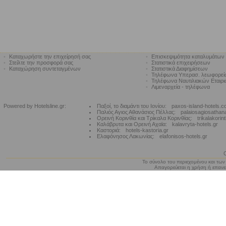
•
Καταχωρήστε την επιχείρησή σας
•
Επισκεψιμότητα καταλυμάτων
•
Στείλτε την προσφορά σας
•
Στατιστικά επιχειρήσεων
•
Καταχώρηση συντεταγμένων
•
Στατιστικά Διαφημίσεων
•
Τηλέφωνα Υπερασ. λεωφορε
•
Τηλέφωνα Ναυτιλιακών Εταιρ
•
Λιμεναρχεία - τηλέφωνα
Powered by Hotelsline.gr:
Παξοί, το διαμάντι του Ιονίου:
paxos-island-hotels.
Παλιός Αγιος Αθανάσιος Πέλλας:
palaiosagiosathan
Ορεινή Κορινθία και Τρίκαλα Κορινθίας:
trikalakorin
Καλάβρυτα και Ορεινή Αχαϊα:
kalavryta-hotels.gr
Καστοριά:
hotels-kastoria.gr
Ελαφόνησος Λακωνίας:
elafonisos-hotels.gr
Το σύνολο του περιεχομένου και των
Απαγορεύεται η χρήση ή επανεκ