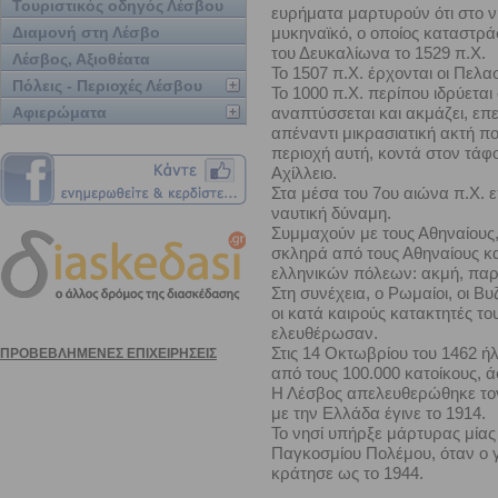
Τουριστικός οδηγός Λέσβου
ευρήματα μαρτυρούν ότι στο ν
Διαμονή στη Λέσβο
μυκηναϊκό, ο οποίος καταστρά
του Δευκαλίωνα το 1529 π.Χ.
Λέσβος, Αξιοθέατα
Το 1507 π.Χ. έρχονται οι Πελασ
Πόλεις - Περιοχές Λέσβου
Το 1000 π.Χ. περίπου ιδρύεται
Αφιερώματα
αναπτύσσεται και ακμάζει, επε
απέναντι μικρασιατική ακτή πο
περιοχή αυτή, κοντά στον τάφο
Αχίλλειο.
Στα μέσα του 7ου αιώνα π.Χ. ε
ναυτική δύναμη.
Συμμαχούν με τους Αθηναίους,
σκληρά από τους Αθηναίους κα
ελληνικών πόλεων: ακμή, πα
Στη συνέχεια, ο Ρωμαίοι, οι Βυζ
οι κατά καιρούς κατακτητές το
ελευθέρωσαν.
Στις 14 Οκτωβρίου του 1462 ήλ
από τους 100.000 κατοίκους, ά
Η Λέσβος απελευθερώθηκε τον
με την Ελλάδα έγινε το 1914.
Το νησί υπήρξε μάρτυρας μίας
Παγκοσμίου Πολέμου, όταν ο γ
κράτησε ως το 1944.