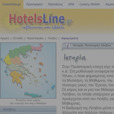
Hotelsline.gr
Προσφορές
Προτάσεις
SPA
Luxury Hotels
Αγροτ
Αρχική
Ελλάδα
Νησιά Αιγαίου
Λέσβος
Αφιερώματα
Ιστορία, Πολιτισμός Λέσβου
Στην Προϊστορική εποχή είχε 
κ.ά. Στη μυθολογία αναφέρεται
Ήλιου, ο ποιο φημισμένος από 
τη Μυτιλήνη, τη Μήθυμνα, την 
τέσσερις γιους: τον Έρεσο, το
Οι κόρες και οι γιοι του Μάκα
Λέσβου, τα οποία υπάρχουν μέ
προέρχεται από τον Λέσβο, γ
Επιλέξτε στον χάρτη,
Μήθυμνας.
την περιοχή που σας ενδιαφέρει
Η διαδρομή της Λέσβου μέσα σ
Λέσβος
άλλωστε και πολλών πόλεων κ