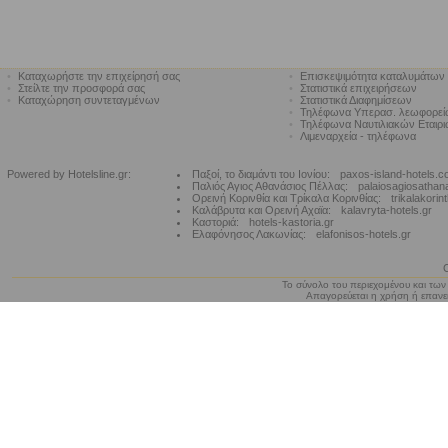
•
Καταχωρήστε την επιχείρησή σας
•
Επισκεψιμότητα καταλυμάτων
•
Στείλτε την προσφορά σας
•
Στατιστικά επιχειρήσεων
•
Καταχώρηση συντεταγμένων
•
Στατιστικά Διαφημίσεων
•
Τηλέφωνα Υπερασ. λεωφορε
•
Τηλέφωνα Ναυτιλιακών Εταιρ
•
Λιμεναρχεία - τηλέφωνα
Powered by Hotelsline.gr:
Παξοί, το διαμάντι του Ιονίου:
paxos-island-hotels.
Παλιός Αγιος Αθανάσιος Πέλλας:
palaiosagiosathan
Ορεινή Κορινθία και Τρίκαλα Κορινθίας:
trikalakorin
Καλάβρυτα και Ορεινή Αχαϊα:
kalavryta-hotels.gr
Καστοριά:
hotels-kastoria.gr
Ελαφόνησος Λακωνίας:
elafonisos-hotels.gr
Το σύνολο του περιεχομένου και των
Απαγορεύεται η χρήση ή επανεκ