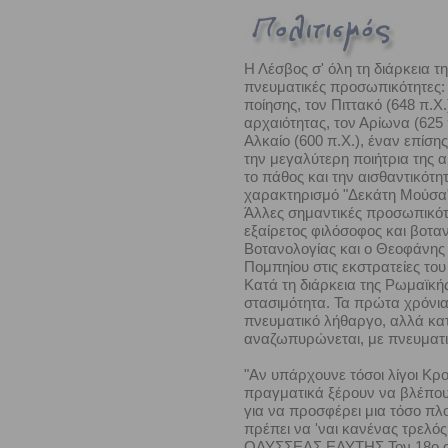
Η Λέσβος σ' όλη τη διάρκεια τ
πνευματικές προσωπικότητες: 
ποίησης, τον Πιττακό (648 π.Χ
αρχαιότητας, τον Αρίωνα (625 
Αλκαίο (600 π.Χ.), έναν επίση
την μεγαλύτερη ποιήτρια της α
το πάθος και την αισθαντικότη
χαρακτηρισμό "Δεκάτη Μούσα"
Άλλες σημαντικές προσωπικότη
εξαίρετος φιλόσοφος και βοτα
Βοτανολογίας και ο Θεοφάνης (
Πομπηίου στις εκστρατείες του
Κατά τη διάρκεια της Ρωμαϊκής
στασιμότητα. Τα πρώτα χρόνια
πνευματικό λήθαργο, αλλά κατ
αναζωπυρώνεται, με πνευματι
"Αν υπάρχουνε τόσοι λίγοι Κροίσ
πραγματικά ξέρουν να βλέπου
για να προσφέρει μια τόσο πλο
πρέπει να 'ναι κανένας τρελός
ΟΔΥΣΣΕΑΣ ΕΛΥΤΗΣ Τον 18ο αι