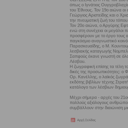
όπως ο Ιγνάτιος Ουγγροβλαχία
του Έθνους. Τον 19ο αιώνα οι
Γεώργιος Αριστείδης και ο Χρι
την πνευματική ζωή του τόπου
Τον 20ο αιώνα, ο Αργύρης Εφτ
ενώ στη συνέχεια οι μεγάλοι 
προσφέρουν με το έργο τους α
παγκόσμιο αναγνωστικό κοινό
Παρασκευαϊδης, ο Μ. Κουντουρ
λεσβιακής καταγωγής Νομπελί
Σαπφούς έκανε γνωστή σε όλο 
Λέσβου.
Η ζωγραφική επίσης τα τέλη το
δικές της προσωπικότητες: ο Φ
Ορ. Κανέλλης, ο λαϊκός ζωγρ
εκδότης βιβλίων τέχνης Στρατή
κατάλογο των λέσβιων δημιο
Μέχρι σήμερα - αρχές του 21ο
πολλούς αξιόλογους ανθρώπου
συμβάλλουν στην διαιώνιση μι
Αρχή Σελίδας