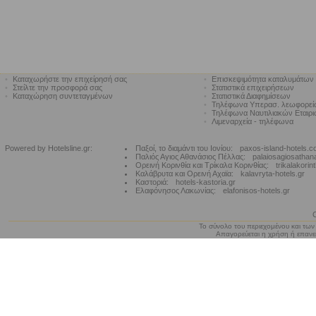
•
Καταχωρήστε την επιχείρησή σας
•
Επισκεψιμότητα καταλυμάτων
•
Στείλτε την προσφορά σας
•
Στατιστικά επιχειρήσεων
•
Καταχώρηση συντεταγμένων
•
Στατιστικά Διαφημίσεων
•
Τηλέφωνα Υπερασ. λεωφορε
•
Τηλέφωνα Ναυτιλιακών Εταιρ
•
Λιμεναρχεία - τηλέφωνα
Powered by Hotelsline.gr:
Παξοί, το διαμάντι του Ιονίου:
paxos-island-hotels.
Παλιός Αγιος Αθανάσιος Πέλλας:
palaiosagiosathan
Ορεινή Κορινθία και Τρίκαλα Κορινθίας:
trikalakorin
Καλάβρυτα και Ορεινή Αχαϊα:
kalavryta-hotels.gr
Καστοριά:
hotels-kastoria.gr
Ελαφόνησος Λακωνίας:
elafonisos-hotels.gr
Το σύνολο του περιεχομένου και των
Απαγορεύεται η χρήση ή επανεκ