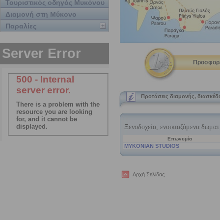
Τουριστικός οδηγός Μυκόνου
Διαμονή στη Μύκονο
Παραλίες
Προσφορέ
Προτάσεις διαμονής, διασκέ
Αρχή Σελίδας