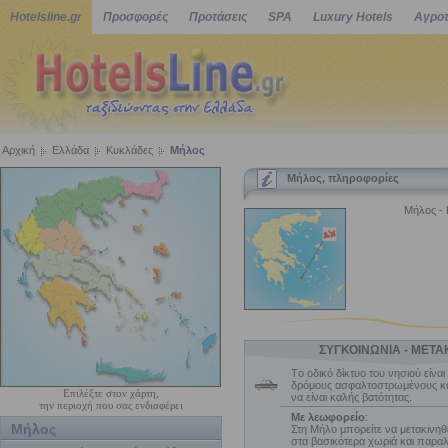
Hotelsline.gr
Προσφορές
Προτάσεις
SPA
Luxury Hotels
Αγροτ
Αρχική
Ελλάδα
Κυκλάδες
Μήλος
Μήλος, πληροφορίες
Μήλος - 
ΣΥΓΚΟΙΝΩΝΙΑ - ΜΕΤΑ
Tο οδικό δίκτυο του νησιού είνα
δρόμους ασφαλτοστρωμένους κα
Επιλέξτε στον χάρτη,
να είναι καλής βατότητας.
την περιοχή που σας ενδιαφέρει
Με λεωφορείο
:
Μήλος
Στη Μήλο μπορείτε να μετακινηθε
στα βασικότερα χωριά και παραλ