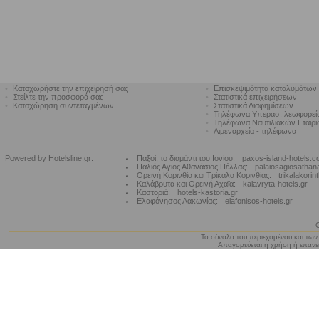
•
Καταχωρήστε την επιχείρησή σας
•
Επισκεψιμότητα καταλυμάτων
•
Στείλτε την προσφορά σας
•
Στατιστικά επιχειρήσεων
•
Καταχώρηση συντεταγμένων
•
Στατιστικά Διαφημίσεων
•
Τηλέφωνα Υπερασ. λεωφορε
•
Τηλέφωνα Ναυτιλιακών Εταιρ
•
Λιμεναρχεία - τηλέφωνα
Powered by Hotelsline.gr:
Παξοί, το διαμάντι του Ιονίου:
paxos-island-hotels.
Παλιός Αγιος Αθανάσιος Πέλλας:
palaiosagiosathan
Ορεινή Κορινθία και Τρίκαλα Κορινθίας:
trikalakorin
Καλάβρυτα και Ορεινή Αχαϊα:
kalavryta-hotels.gr
Καστοριά:
hotels-kastoria.gr
Ελαφόνησος Λακωνίας:
elafonisos-hotels.gr
Το σύνολο του περιεχομένου και των
Απαγορεύεται η χρήση ή επανεκ