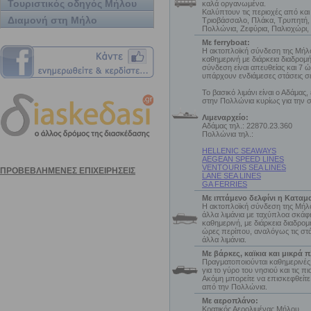
Τουριστικός οδηγός Μήλου
καλά οργανωμένα.
Καλύπτουν τις περιοχές από και
Διαμονή στη Μήλο
Τριοβάσσαλο, Πλάκα, Τρυπητή,
Πολλώνια, Ζεφύρια, Παλιοχώρι,
Με ferryboat:
Η ακτοπλοϊκή σύνδεση της Μήλου
καθημερινή με διάρκεια διαδρομ
σύνδεση είναι απευθείας και 7 
υπάρχουν ενδιάμεσες στάσεις σε
Το βασικό λιμάνι είναι ο Αδάμας,
στην Πολλώνια κυρίως για την 
Λιμεναρχείο:
Αδάμας τηλ.: 22870.23.360
Πολλώνια τηλ.:
HELLENIC SEAWAYS
AEGEAN SPEED LINES
VENTOURIS SEA LINES
LANE SEA LINES
GA FERRIES
Με ιπτάμενο δελφίνι η Καταμ
Η ακτοπλοϊκή σύνδεση της Μήλου
άλλα λιμάνια με ταχύπλοα σκάφη
καθημερινή, με διάρκεια διαδρομ
ώρες περίπου, αναλόγως τις στά
άλλα λιμάνια.
Με βάρκες, καϊκια και μικρά π
Πραγματοποιούνται καθημερινές
για το γύρο του νησιού και τις π
Ακόμη μπορείτε να επισκεφθείτε
από την Πολλώνια.
Με αεροπλάνο:
Κρατικός Αερολιμένας Μήλου