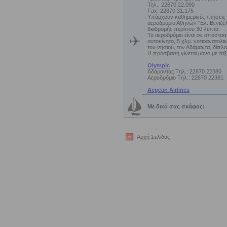
Τηλ.: 22870.22.090
Fax: 22870.31.175
Υπάρχουν καθημερινές πτήσεις 
αεροδρόμιο Αθηνών "Ελ. Βενιζέλ
διαδρομής περίπου 30 λεπτά.
Το αεροδρόμιο είναι σε απόστα
αυτοκίνητο, 5 χλμ. νοτιοανατολικ
του νησιού, τον Αδάμαντα, δίπλα
Η πρόσβαση γίνεται μόνο με ταξί
Olympic
Aδάμαντας Tηλ.: 22870 22380
Aεροδρόμιο Tηλ.: 22870 22381
Aegean Airlines
Με δικό σας σκάφος:
Αρχή Σελίδας