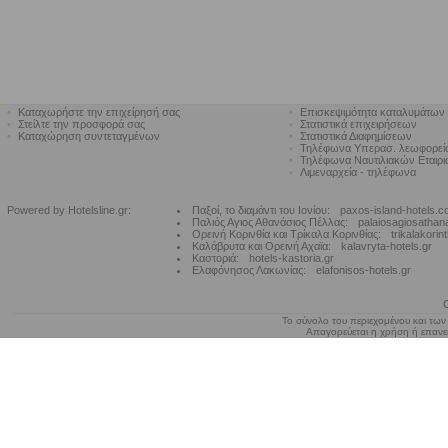
•
Καταχωρήστε την επιχείρησή σας
•
Επισκεψιμότητα καταλυμάτων
•
Στείλτε την προσφορά σας
•
Στατιστικά επιχειρήσεων
•
Καταχώρηση συντεταγμένων
•
Στατιστικά Διαφημίσεων
•
Τηλέφωνα Υπερασ. λεωφορε
•
Τηλέφωνα Ναυτιλιακών Εταιρ
•
Λιμεναρχεία - τηλέφωνα
Powered by Hotelsline.gr:
Παξοί, το διαμάντι του Ιονίου:
paxos-island-hotels.
Παλιός Αγιος Αθανάσιος Πέλλας:
palaiosagiosathan
Ορεινή Κορινθία και Τρίκαλα Κορινθίας:
trikalakorin
Καλάβρυτα και Ορεινή Αχαϊα:
kalavryta-hotels.gr
Καστοριά:
hotels-kastoria.gr
Ελαφόνησος Λακωνίας:
elafonisos-hotels.gr
Το σύνολο του περιεχομένου και των
Απαγορεύεται η χρήση ή επανεκ