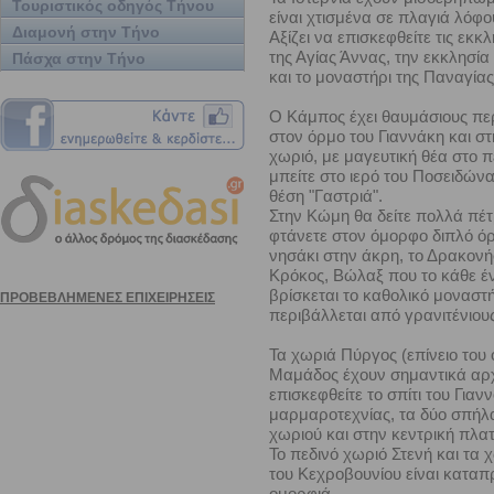
Τουριστικός οδηγός Τήνου
είναι χτισμένα σε πλαγιά λόφο
Διαμονή στην Τήνο
Αξίζει να επισκεφθείτε τις εκκ
της Αγίας Άννας, την εκκλησί
Πάσχα στην Τήνο
και το μοναστήρι της Παναγίας
Ο Κάμπος έχει θαυμάσιους περ
στον όρμο του Γιαννάκη και σ
χωριό, με μαγευτική θέα στο π
μπείτε στο ιερό του Ποσειδώνα
θέση "Γαστριά".
Στην Κώμη θα δείτε πολλά πέτ
φτάνετε στον όμορφο διπλό ό
νησάκι στην άκρη, το Δρακονήσ
Κρόκος, Βώλαξ που το κάθε ένα
βρίσκεται το καθολικό μοναστ
περιβάλλεται από γρανιτένιους
Τα χωριά Πύργος (επίνειο του
Μαμάδος έχουν σημαντικά αρχα
επισκεφθείτε το σπίτι του Γι
μαρμαροτεχνίας, τα δύο σπήλα
χωριού και στην κεντρική πλα
Το πεδινό χωριό Στενή και τα
του Κεχροβουνίου είναι καταπ
ομορφιά.