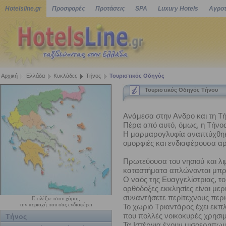
Hotelsline.gr
Προσφορές
Προτάσεις
SPA
Luxury Hotels
Αγροτ
Αρχική
Ελλάδα
Κυκλάδες
Τήνος
Τουριστικός Οδηγός
Τουριστικός Οδηγός Τήνου
Ανάμεσα στην Ανδρο και τη Τή
Πέρα από αυτό, όμως, η Τήνος
Η μαρμαρογλυφία αναπτύχθηκε
ομορφιές και ενδιαφέρουσα αρχ
Πρωτεύουσα του νησιού και λιμ
καταστήματα απλώνονται μπρο
Ο ναός της Ευαγγελίστριας, το
ορθόδοξες εκκλησίες είναι μερ
συναντήσετε περίτεχνους περι
Επιλέξτε στον χάρτη,
την περιοχή που σας ενδιαφέρει
Το χωριό Τριαντάρος έχει εκπ
που πολλές νοικοκυρές χρησι
Τήνος
Τα Ιστέρνια έχουν μισοερηπωμ