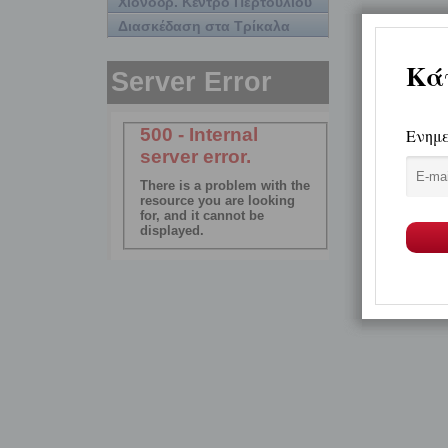
Χιονοδρ. Κέντρο Περτουλίου
Διασκέδαση στα Τρίκαλα