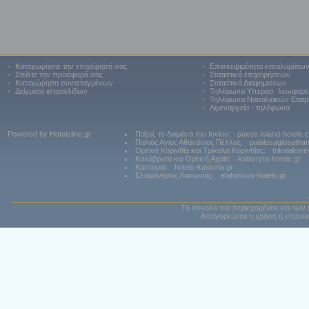
•
Καταχωρήστε την επιχείρησή σας
•
Επισκεψιμότητα καταλυμάτω
•
Στείλτε την προσφορά σας
•
Στατιστικά επιχειρήσεων
•
Καταχώρηση συντεταγμένων
•
Στατιστικά Διαφημίσεων
•
Δείγματα ιστοσελίδων
•
Τηλέφωνα Υπερασ. λεωφορε
•
Τηλέφωνα Ναυτιλιακών Εταιρ
•
Λιμεναρχεία - τηλέφωνα
Powered by Hotelsline.gr:
Παξοί, το διαμάντι του Ιονίου:
paxos-island-hotels.
Παλιός Αγιος Αθανάσιος Πέλλας:
palaiosagiosatha
Ορεινή Κορινθία και Τρίκαλα Κορινθίας:
trikalakori
Καλάβρυτα και Ορεινή Αχαϊα:
kalavryta-hotels.gr
Καστοριά:
hotels-kastoria.gr
Ελαφόνησος Λακωνίας:
elafonisos-hotels.gr
Το σύνολο του περιεχομένου και των 
Απαγορεύεται η χρήση ή επανεκ