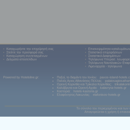
•
Καταχωρήστε την επιχείρησή σας
•
Επισκεψιμότητα καταλυμάτω
•
Στείλτε την προσφορά σας
•
Στατιστικά επιχειρήσεων
•
Καταχώρηση συντεταγμένων
•
Στατιστικά Διαφημίσεων
•
Δείγματα ιστοσελίδων
•
Τηλέφωνα Υπερασ. λεωφορε
•
Τηλέφωνα Ναυτιλιακών Εταιρ
•
Λιμεναρχεία - τηλέφωνα
Powered by Hotelsline.gr:
Παξοί, το διαμάντι του Ιονίου:
paxos-island-hotels.
Παλιός Αγιος Αθανάσιος Πέλλας:
palaiosagiosatha
Ορεινή Κορινθία και Τρίκαλα Κορινθίας:
trikalakori
Καλάβρυτα και Ορεινή Αχαϊα:
kalavryta-hotels.gr
Καστοριά:
hotels-kastoria.gr
Ελαφόνησος Λακωνίας:
elafonisos-hotels.gr
Το σύνολο του περιεχομένου και των 
Απαγορεύεται η χρήση ή επανεκ