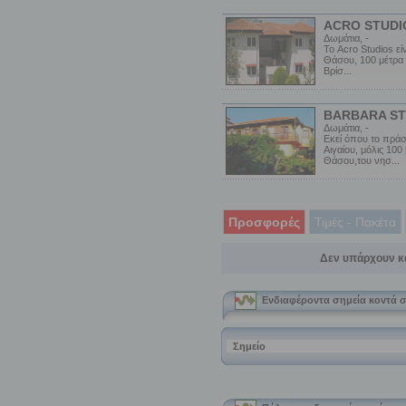
ACRO STUDI
Δωμάτια, -
Το Acro Studios εί
Θάσου, 100 μέτρα 
Βρίσ...
BARBARA ST
Δωμάτια, -
Εκεί όπου το πράσ
Αιγαίου, μόλις 100
Θάσου,του νησ...
Προσφορές
Τιμές - Πακέτα
Δεν υπάρχουν κ