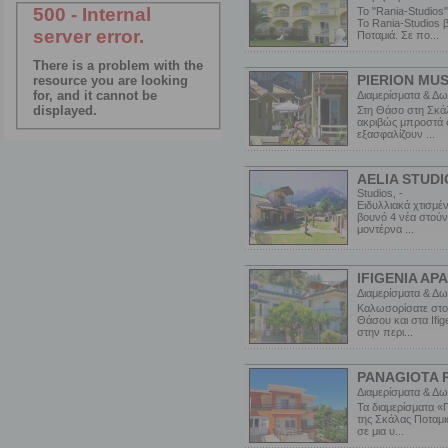
Το "Rania-Studios
Το Rania-Studios 
Ποταμιά. Σε πο...
PIERION MU
Διαμερίσματα & Δω
Στη Θάσο στη Σκάλ
ακριβώς μπροστά 
εξασφαλίζουν ...
AELIA STUDI
Studios, -
Ειδυλλιακά χτισμέ
βουνό 4 νέα στού
μοντέρνα ...
IFIGENIA A
Διαμερίσματα & Δω
Καλωσορίσατε στον
Θάσου και στα Ifig
στην περι...
PANAGIOTA 
Διαμερίσματα & Δω
Τα διαμερίσματα «
της Σκάλας Ποταμι
σε μια υ...