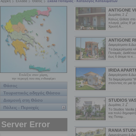
Αρχική
Ελλάδα
Θάσος
Σκάλα Ποταμιάς - Κατάλογος Καταλυμάτων
ANTIGONE V
Δωμάτια, 2
Καλώς ήλθατε στο 
πλαγιά, μόλις 8' μ
Χρυσή Α...
ANTIGONE R
Διαμερίσματα & Δω
Tα Διαμερίσματα 
Ποταμιάς. Διαθέτο
έως 6 άτομα το κ...
IRIDA APAR
Διαμερίσματα & Δω
Επιλέξτε στον χάρτη,
την περιοχή που σας ενδιαφέρει
Τα διαμερίσματα "
στούντιος σε μια 
Θάσος
Τουριστικός οδηγός Θάσου
Διαμονή στη Θάσο
STUDIOS VAS
Δωμάτια, 2
Πόλεις - Περιοχές
Tο Studios Vasili
και πολύ δημοφιλή
της Ποταμ...
RANIA STUD
Διαμερίσματα & Δω