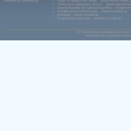
Powered by Hotelsline.gr:
Παξοί, το διαμάντι του Ιονίου:
paxos-island-hotels.
Παλιός Αγιος Αθανάσιος Πέλλας:
palaiosagiosatha
Ορεινή Κορινθία και Τρίκαλα Κορινθίας:
trikalakori
Καλάβρυτα και Ορεινή Αχαϊα:
kalavryta-hotels.gr
Καστοριά:
hotels-kastoria.gr
Ελαφόνησος Λακωνίας:
elafonisos-hotels.gr
Το σύνολο του περιεχομένου και των 
Απαγορεύεται η χρήση ή επανεκ