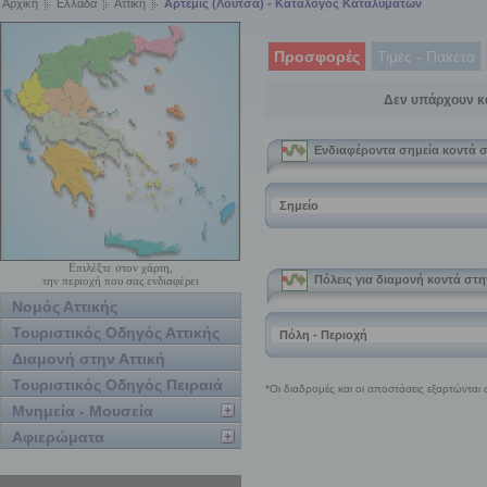
Αρχική
Ελλάδα
Αττική
Αρτεμις (Λούτσα) - Κατάλογος Καταλυμάτων
Προσφορές
Τιμές - Πακέτα
Δεν υπάρχουν κ
Επιλέξτε στον χάρτη,
την περιοχή που σας ενδιαφέρει
Νομός Αττικής
Τουριστικός Οδηγός Αττικής
Διαμονή στην Αττική
Τουριστικός Οδηγός Πειραιά
Μνημεία - Μουσεία
Αφιερώματα