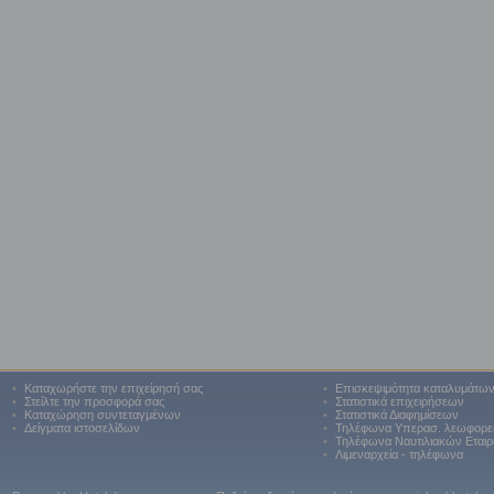
•
Καταχωρήστε την επιχείρησή σας
•
Επισκεψιμότητα καταλυμάτω
•
Στείλτε την προσφορά σας
•
Στατιστικά επιχειρήσεων
•
Καταχώρηση συντεταγμένων
•
Στατιστικά Διαφημίσεων
•
Δείγματα ιστοσελίδων
•
Τηλέφωνα Υπερασ. λεωφορε
•
Τηλέφωνα Ναυτιλιακών Εταιρ
•
Λιμεναρχεία - τηλέφωνα