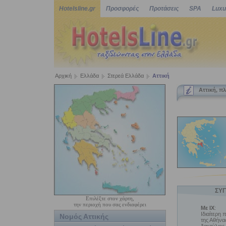
Hotelsline.gr
Προσφορές
Προτάσεις
SPA
Luxu
Αρχική
Ελλάδα
Στερεά Ελλάδα
Αττική
Αττική, π
ΣΥΓ
Επιλέξτε στον χάρτη,
την περιοχή που σας ενδιαφέρει
Με ΙΧ
:
Ιδιαίτερη
Νομός Αττικής
της Αθήνα