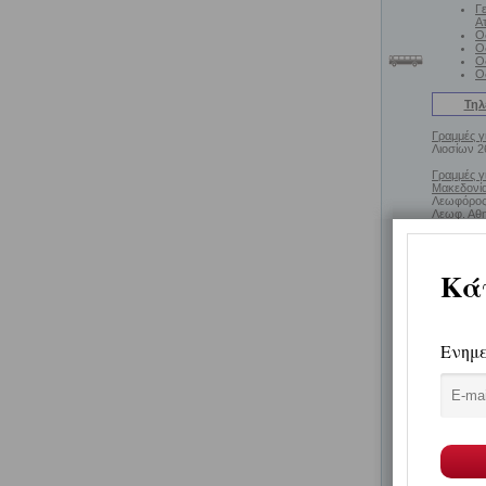
Γ
Ατ
Ο
Ο
Ο
Ο
Τηλ
Γραμμές γ
Λιοσίων 2
Γραμμές γ
Μακεδονία
Λεωφόρος 
Λεωφ. Αθη
210.51.24
(
Χάρτης 
ΚΤΕΛ Θεσ
Αθήνα:
Λ.
π
Ομ
(
Π
2
Πε
Πε
Με ferryb
Λιμάνι Πε
Νησιά Αιγ
(
Αναλυτικό
αναχώρησ