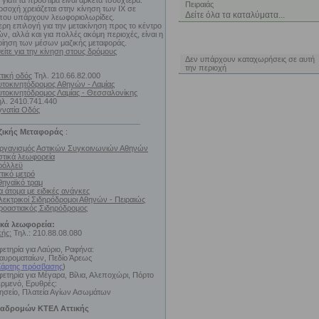
 γιατί τα πρόστιμα είναι αρκετά τσουχτερά.
Πειραιάς
σοχή χρειάζεται στην κίνηση των ΙΧ σε
Δείτε όλα τα καταλύματα...
που υπάρχουν λεωφοριολωρίδες.
ρη επιλογή για την μετακίνηση προς το κέντρο
ν, αλλά και για πολλές ακόμη περιοχές, είναι η
ΠΡΟΣΦΟΡΕΣ ΔΙΑΜΟΝΗΣ
ίηση των μέσων μαζικής μεταφοράς.
ίτε για την κίνηση στους δρόμους
Δεν υπάρχουν καταχωρήσεις σε αυτή
την περιοχή
τική οδός
Τηλ. 210.66.82.000
υτοκινητόδρομος Αθηνών - Λαμίας
υτοκινητόδρομος Λαμίας - Θεσσαλονίκης
ηλ. 2410.741.440
γνατία Οδός
ζικής Μεταφοράς
:
ργανισμός Αστικών Συγκοινωνιών Αθηνών
στικά λεωφορεία
ρόλλεϋ
τικό μετρό
θηναϊκό τραμ
α άτομα με ειδικές ανάγκες
λεκτρικοί Σιδηρόδρομοι Αθηνών - Πειραιώς
ροαστιακός Σιδηρόδρομος
κά λεωφορεία:
κής:
Τηλ.: 210.88.08.080
φετηρία για Λαύριο, Ραφήνα:
αυροματαίων, Πεδίο Άρεως
άρτης πρόσβασης
)
φετηρία για Μέγαρα, Βίλια, Αλεποχώρι, Πόρτο
ερμενό, Ερυθρές:
ησείο, Πλατεία Αγίων Ασωμάτων
ιαδρομών ΚΤΕΛ Αττικής