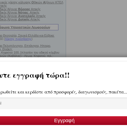
ενικός χάρτης κάλυψης
Ο
δικών
Α
ξόνων ΚΤΕΛ
τικής
δικός Άξονας
Βόρειας
Αττικής
δικός Άξονας
Νότιας
. Αττικής
δικός Άξονας
Ανατολικής
Αττικής
δικός Άξονας
Δυτικής
Αττικής
έφωνα Υπεραστικών Λεωφορείων
ια Θεσσαλία, Στερεά Ελλάδα και Εύβοια:
60 (
Χάρτης πρόσβασης
)
ια Πελοπόννησο, Επτάνησα, Ηπειρο,
, Θράκη:
Κηφισού 100, [πλησίον του οδικού κόμβου
νών (Καβάλας) - Λεωφ. Κηφισού, τηλ.:
.910-11-14
πρόσβασης
)
σαλονίκης
(Αθήνα-Πειραιάς-Θεσ/νίκη)
 Κηφισού 100, τηλ.: 210. 51.50.025 (
Χάρτης
ρόσβασης
)
όνοια, Γ' Σεπτεμβρίου 24, τηλ.: 210.52.23.024
Χάρτης πρόσβασης)
εδίον Αρεως, Μαυροματαίων & Ιουλιανού 17,
10-8225148
(Χάρτης πρόσβασης)
ιραιάς, Άστιγγος 2 Ακτή Τσελέπη, Λιμάνι
ιραιά, τηλ.:
(Χάρτης πρόσβασης)
oat:
ιραιά:
Για Κρήτη, Δωδεκάνησα, Κυκλάδες,
αίου, Αργοσαρωνικό
ς χάρτης του λιμανιού με τα σημεία
ης των πλοίων
)