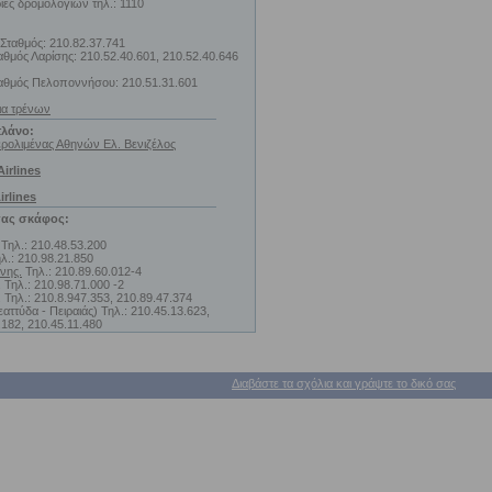
ες δρομολογίων τηλ.: 1110
 Σταθμός: 210.82.37.741
αθμός Λαρίσης: 210.52.40.601, 210.52.40.646
αθμός Πελοποννήσου: 210.51.31.601
ια τρένων
λάνο:
ερολιμένας Αθηνών Ελ. Βενιζέλος
irlines
rlines
σας σκάφος:
 Τηλ.: 210.48.53.200
λ.: 210.98.21.850
νης.
Τηλ.: 210.89.60.012-4
. Τηλ.: 210.98.71.000 -2
 Τηλ.: 210.8.947.353, 210.89.47.374
αττύδα - Πειραιάς) Τηλ.: 210.45.13.623,
.182, 210.45.11.480
Διαβάστε τα σχόλια και γράψτε το δικό σας