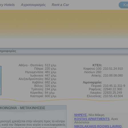
Κα
ry Hotels
Αγροτουρισμός
Rent a Car
Powered by
ληροφορίες
Αθήνα - Θεσ/νίκη:
513 χλμ.
ΚΤΕΛ:
Πάτρα:
220 χλμ.
Κηφισού 100:
210.51.24.910
Ηγουμενίτσα:
481 χλμ.
Λιοσίων 260:
Ιωάννινα:
447 χλμ.
Αττικής:
210.88.08.080
Αλεξανδρούπολη:
862 χλμ.
Καβάλα:
682 χλμ.
Λιμεναρχεία:
Βόλος:
326 χλμ.
Πειραιά:
210.45.11.311-9
Τρίπολη:
194 χλμ.
Ραφήνας:
22940.22.300
Κόρινθος:
84 χλμ.
Λαυρίου:
22920.25.249
Καστοριά:
600 χλμ.
Ελευσίνας:
210.55.43.504
ΚΟΙΝΩΝΙΑ - ΜΕΤΑΚΙΝΗΣΕΙΣ
ΠΡΟΤΑΣΕΙΣ ΔΙΑΜΟΝΗΣ
ΝΗΡΕΥΣ
,
Νέα Μάκρη
KOSTAS APARTMENTS
,
Αγιοι
 προσοχή χρειάζεται στην κίνηση προς το κέντρο
Απόστολοι
ς κατά την διάρκεια που ισχύει ο κυκλοφοριακός
NIKOLAKAKIS ROOMS LAVRIO
,