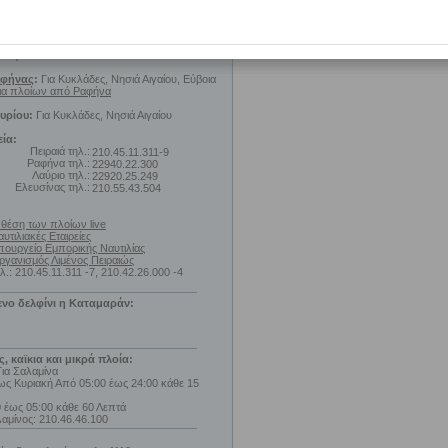
α πλοίων από Πειραιά
ες,
ήσεις και αφίξεις πλοίων στο λιμάνι του
ο τηλ.:
210.41.47.800
αφήνας
:
Για Κυκλάδες, Νησιά Αιγαίου, Εύβοια
ια πλοίων από Ραφήνα
υρίου:
Για Κυκλάδες, Νησιά Αιγαίου
εία:
Πειραιά τηλ.:
210.45.11.311-9
Ραφήνα τηλ.:
22940.22.300
Λαύριο τηλ.:
22920.25.249
Ελευσίνας τηλ.:
210.55.43.504
 θέση των πλοίων live
υτιλιακές Εταιρείες
πουργείο Εμπορικής Ναυτιλίας
ργανισμός Λιμένος Πειραιώς
λ.: 210.45.11.311 -7, 210.42.26.000 -4
ενο δελφίνι η Καταμαράν:
, καϊκια και μικρά πλοία:
Για Σαλαμίνα
ως Κυριακή Από 05:00 έως 24:00 κάθε 15
 έως 05:00 κάθε 60 Λεπτά
αμίνος: 210.46.46.100
: