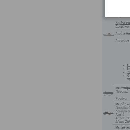
Δρομολόγι
Πληροφορί
για αναχωρ
Πειραιά στ
Λιμάνι Ρ
Δρομολόγ
Λιμάνι Λα
Λιμεναρχ
Η
Να
Υ
Ο
τη
Με ιπτάμ
Πειραιάς:
Ραφήνα:
Με βάρκες
Πειραιάς: 
Δευτέρα έ
Λεπτά
Από 01:00
Δήμος Σαλ
Με τρένο