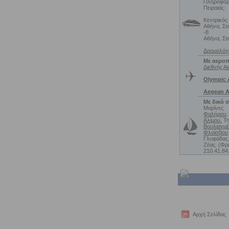
Πληροφορί
Πειραιάς:
Κεντρικός
Αθήνα, Στ
-8
Αθήνα, Στ
Δρομολόγ
Με αεροπ
Διεθνής Α
Olympic A
Aegean Ai
Με δικό 
Μαρίνες
Φαλήρου
.
Αλίμου.
Τη
Βουλιαγμέ
Φλοίσβου
Γλυφάδας.
Ζέας. (Φρε
210.41.84
Αρχή Σελίδας