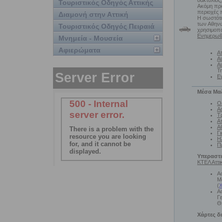
δακτύλιος,
Τουριστικός Οδηγός Αττικής
Ακόμη προ
περιοχές 
Διαμονή στην Αττική
Η σωστότε
των Αθηνώ
Τουριστικός Οδηγός Πειραιά
χρησιμοπο
Ενημερωθε
Μνημεία - Μουσεία
Αφιερώματα
Ατ
Α
Α
Τ
Ε
Μέσα Μα
Ο
Α
Τ
Ατ
Α
Γι
Η
Π
Υπεραστι
ΚΤΕΛ Αττι
Α
Μ
(
Χ
Α
Γ
Θ
Χάρτες δ