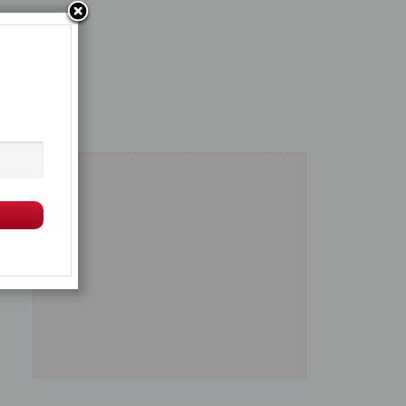
Μεγέθυνση
Σμίκρυνση