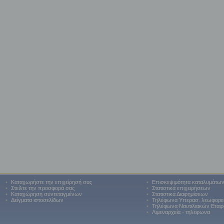
•
Καταχωρήστε την επιχείρησή σας
•
Επισκεψιμότητα καταλυμάτω
•
Στείλτε την προσφορά σας
•
Στατιστικά επιχειρήσεων
•
Καταχώρηση συντεταγμένων
•
Στατιστικά Διαφημίσεων
•
Δείγματα ιστοσελίδων
•
Τηλέφωνα Υπερασ. λεωφορε
•
Τηλέφωνα Ναυτιλιακών Εταιρ
•
Λιμεναρχεία - τηλέφωνα