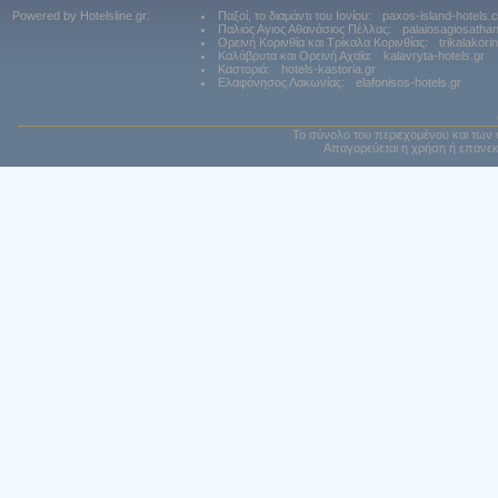
Powered by Hotelsline.gr:
Παξοί, το διαμάντι του Ιονίου:
paxos-island-hotels.
Παλιός Αγιος Αθανάσιος Πέλλας:
palaiosagiosatha
Ορεινή Κορινθία και Τρίκαλα Κορινθίας:
trikalakori
Καλάβρυτα και Ορεινή Αχαϊα:
kalavryta-hotels.gr
Καστοριά:
hotels-kastoria.gr
Ελαφόνησος Λακωνίας:
elafonisos-hotels.gr
Το σύνολο του περιεχομένου και των 
Απαγορεύεται η χρήση ή επανεκ