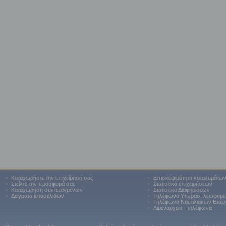
•
Καταχωρήστε την επιχείρησή σας
•
Επισκεψιμότητα καταλυμάτω
•
Στείλτε την προσφορά σας
•
Στατιστικά επιχειρήσεων
•
Καταχώρηση συντεταγμένων
•
Στατιστικά Διαφημίσεων
•
Δείγματα ιστοσελίδων
•
Τηλέφωνα Υπερασ. λεωφορε
•
Τηλέφωνα Ναυτιλιακών Εταιρ
•
Λιμεναρχεία - τηλέφωνα