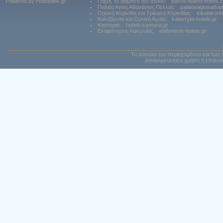
Powered by Hotelsline.gr:
Παξοί, το διαμάντι του Ιονίου:
paxos-island-hotels.
Παλιός Αγιος Αθανάσιος Πέλλας:
palaiosagiosatha
Ορεινή Κορινθία και Τρίκαλα Κορινθίας:
trikalakori
Καλάβρυτα και Ορεινή Αχαϊα:
kalavryta-hotels.gr
Καστοριά:
hotels-kastoria.gr
Ελαφόνησος Λακωνίας:
elafonisos-hotels.gr
Το σύνολο του περιεχομένου και των 
Απαγορεύεται η χρήση ή επανεκ