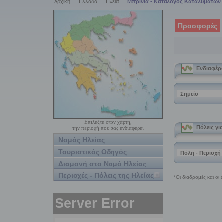
Αρχική
Ελλάδα
Ηλεία
Μπρίνια - Κατάλογος Καταλυμάτων
Προσφορές
Επιλέξτε στον χάρτη,
την περιοχή που σας ενδιαφέρει
Νομός Ηλείας
Τουριστικός Οδηγός
Διαμονή στο Νομό Ηλείας
Περιοχές - Πόλεις της Ηλείας