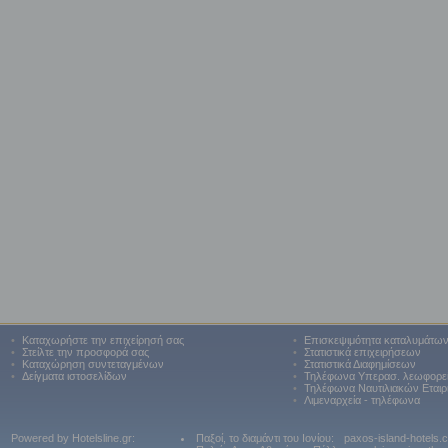
•
Καταχωρήστε την επιχείρησή σας
•
Επισκεψιμότητα καταλυμάτω
•
Στείλτε την προσφορά σας
•
Στατιστικά επιχειρήσεων
•
Καταχώρηση συντεταγμένων
•
Στατιστικά Διαφημίσεων
•
Δείγματα ιστοσελίδων
•
Τηλέφωνα Υπερασ. λεωφορε
•
Τηλέφωνα Ναυτιλιακών Εταιρ
•
Λιμεναρχεία - τηλέφωνα
Powered by Hotelsline.gr:
Παξοί, το διαμάντι του Ιονίου:
paxos-island-hotels.