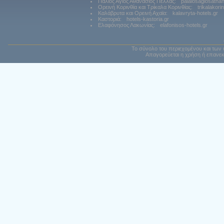
Παλιός Αγιος Αθανάσιος Πέλλας:
palaiosagiosatha
Ορεινή Κορινθία και Τρίκαλα Κορινθίας:
trikalakori
Καλάβρυτα και Ορεινή Αχαϊα:
kalavryta-hotels.gr
Καστοριά:
hotels-kastoria.gr
Ελαφόνησος Λακωνίας:
elafonisos-hotels.gr
Το σύνολο του περιεχομένου και των 
Απαγορεύεται η χρήση ή επανεκ