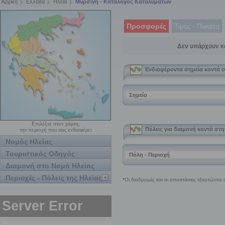
Αρχική
Ελλάδα
Ηλεία
Μυρσίνη - Κατάλογος Καταλυμάτων
Προσφορές
Τιμές - Πακέτα
Δεν υπάρχουν κ
Επιλέξτε στον χάρτη,
την περιοχή που σας ενδιαφέρει
Νομός Ηλείας
Τουριστικός Οδηγός
Διαμονή στο Νομό Ηλείας
Περιοχές - Πόλεις της Ηλείας