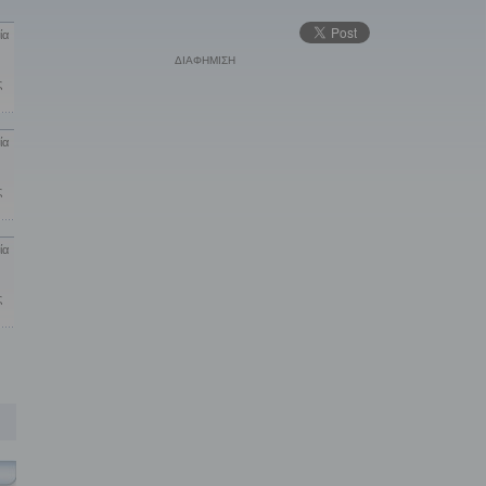
ία
ΔΙΑΦΗΜΙΣΗ
ς
ία
ς
ία
ς