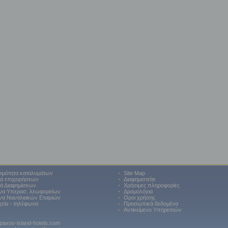
ιμότητα καταλυμάτων
•
Site Map
κά επιχειρήσεων
•
Διαφημιστείτε
κά Διαφημίσεων
•
Χρήσιμες πληροφορίες
να Υπερασ. λεωφορείων
•
Δρομολόγια
α Ναυτιλιακών Εταιριών
•
Οροι χρήσης
χεία - τηλέφωνα
•
Προσωπικά δεδομένα
•
Αντικείμενο Υπηρεσιών
paxos-island-hotels.com