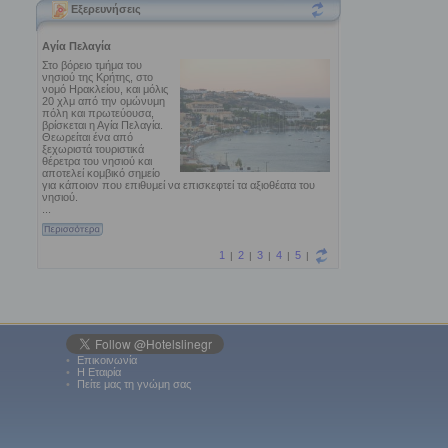
Εξερευνήσεις
•
Επικοινωνία
•
Η Εταιρία
•
Πείτε μας τη γνώμη σας