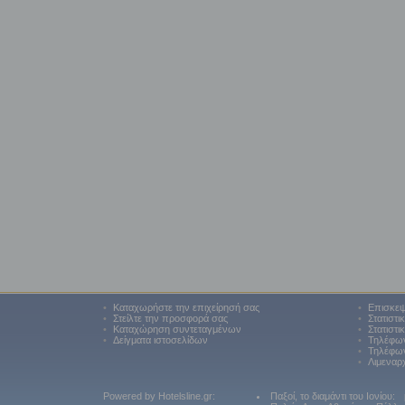
•
Καταχωρήστε την επιχείρησή σας
•
Επισκεψ
•
Στείλτε την προσφορά σας
•
Στατιστι
•
Καταχώρηση συντεταγμένων
•
Στατιστι
•
Δείγματα ιστοσελίδων
•
Τηλέφω
•
Τηλέφων
•
Λιμεναρ
Powered by Hotelsline.gr:
Παξοί, το διαμάντι του Ιονίου: