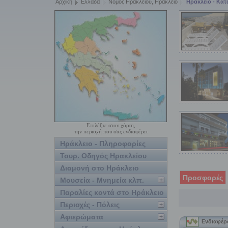
Αρχική
Ελλάδα
Νομός Ηρακλείου, Ηράκλειο
Ηράκλειο - Κα
Επιλέξτε στον χάρτη,
την περιοχή που σας ενδιαφέρει
Ηράκλειο - Πληροφορίες
Τουρ. Οδηγός Ηρακλείου
Διαμονή στο Ηράκλειο
Προσφορές
Μουσεία - Μνημεία κλπ.
Παραλίες κοντά στο Ηράκλειο
Περιοχές - Πόλεις
Αφιερώματα