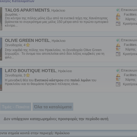
τάλογος Καταλυμάτων
TALOS APARTMENTS
Επικοινων
, Ηράκλειο
Δωμάτια, -
Facilities
Στο κέντρο της πόλης μόλις έξω από τα ενετικά τείχη της Χανιόπορτας
Χάρτης
βρίσκεται το συγκρότημα μας μόλις 150 μέτρα από το πρώτο εμπορικό
Κρατήσει
κέντρο...
OLIVE GREEN HOTEL
Επικοινων
, Ηράκλειο
Facilities
Ξενοδοχεία, 4
Χάρτης
Στην καρδιά της πόλης του Ηρακλείου, το ξενοδοχείο Olive Green
ξεχωρίζει. Το όνομα του αποτελείται από δύο λέξεις κομβικές για τη
Κρατήσει
φιλο...
LATO BOUTIQUE HOTEL
Επικοινων
, Ηράκλειο
Facilities
Ξενοδοχεία, 3
Χάρτης
Η μοναδική θέα του
Ενετικού κάστρου
στο
παλιό λιμάνι
του
Ηρακλείου και το θαυμάσιο Κρητικό πέλαγος είναι...
Κρατήσει
Τιμές - Πακέτα
Όλα τα καταλύματα
Δεν υπάρχουν καταχωρημένες προσφορές την περίοδο αυτή