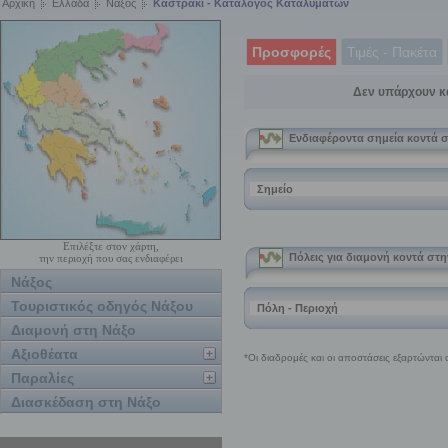
Αρχική
Ελλάδα
Νάξος
Καστράκι - Κατάλογος Καταλυμάτων
Προσφορές
Τιμές - Πακέτα
Δεν υπάρχουν κ
Επιλέξτε στον χάρτη,
την περιοχή που σας ενδιαφέρει
Νάξος
Τουριστικός οδηγός Νάξου
Διαμονή στη Νάξο
Αξιοθέατα
Παραλίες
Διασκέδαση στη Νάξο