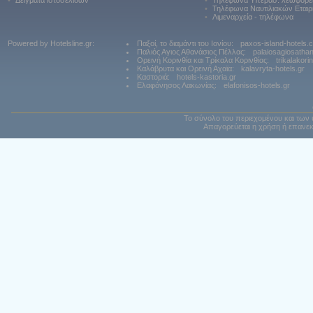
•
Δείγματα ιστοσελίδων
•
Τηλέφωνα Υπερασ. λεωφορε
•
Τηλέφωνα Ναυτιλιακών Εταιρ
•
Λιμεναρχεία - τηλέφωνα
Powered by Hotelsline.gr:
Παξοί, το διαμάντι του Ιονίου:
paxos-island-hotels.
Παλιός Αγιος Αθανάσιος Πέλλας:
palaiosagiosatha
Ορεινή Κορινθία και Τρίκαλα Κορινθίας:
trikalakori
Καλάβρυτα και Ορεινή Αχαϊα:
kalavryta-hotels.gr
Καστοριά:
hotels-kastoria.gr
Ελαφόνησος Λακωνίας:
elafonisos-hotels.gr
Το σύνολο του περιεχομένου και των 
Απαγορεύεται η χρήση ή επανεκ