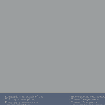
•
Καταχωρήστε την επιχείρησή σας
•
Επισκεψιμότητα καταλυμάτω
•
Στείλτε την προσφορά σας
•
Στατιστικά επιχειρήσεων
•
Καταχώρηση συντεταγμένων
•
Στατιστικά Διαφημίσεων