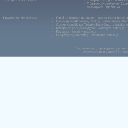
•
Δείγματα ιστοσελίδων
•
Τηλέφωνα Υπερασ. λεωφορε
•
Τηλέφωνα Ναυτιλιακών Εταιρ
•
Λιμεναρχεία - τηλέφωνα
Powered by Hotelsline.gr:
Παξοί, το διαμάντι του Ιονίου:
paxos-island-hotels.
Παλιός Αγιος Αθανάσιος Πέλλας:
palaiosagiosatha
Ορεινή Κορινθία και Τρίκαλα Κορινθίας:
trikalakori
Καλάβρυτα και Ορεινή Αχαϊα:
kalavryta-hotels.gr
Καστοριά:
hotels-kastoria.gr
Ελαφόνησος Λακωνίας:
elafonisos-hotels.gr
Το σύνολο του περιεχομένου και των 
Απαγορεύεται η χρήση ή επανεκ