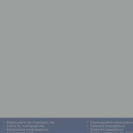
•
Καταχωρήστε την επιχείρησή σας
•
Επισκεψιμότητα καταλυμάτω
•
Στείλτε την προσφορά σας
•
Στατιστικά επιχειρήσεων
•
Καταχώρηση συντεταγμένων
•
Στατιστικά Διαφημίσεων