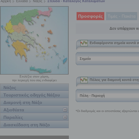
Αρχική
Ελλάδα
Νάξος
Στελίδα - Κατάλογος Καταλυμάτων
Προσφορές
Τιμές - Πακέτα
Δεν υπάρχουν κ
Επιλέξτε στον χάρτη,
την περιοχή που σας ενδιαφέρει
Νάξος
Τουριστικός οδηγός Νάξου
Διαμονή στη Νάξο
Αξιοθέατα
Παραλίες
Διασκέδαση στη Νάξο