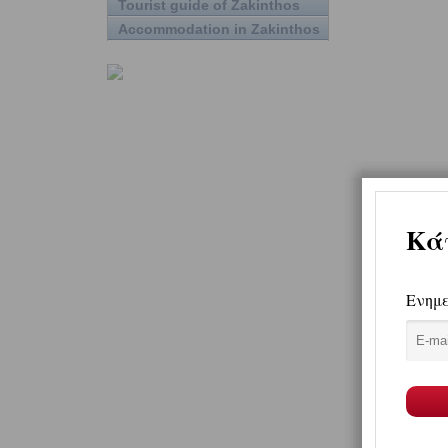
Tourist guide of Zakinthos
Accommodation in Zakinthos