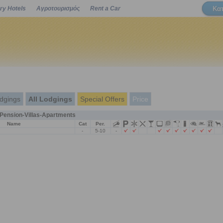
Κα
ry Hotels
Αγροτουρισμός
Rent a Car
Powered by
dgings
All Lodgings
Special Offers
Price
ension-Villas-Apartments
Name
Cat
Per.
-
5-10
-