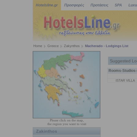
Hotelsline.gr
Προσφορές
Προτάσεις
SPA
Luxu
Home
Greece
Zakynthos
Macherado - Lodgings List
Suggested Lo
Rooms-Studios-P
ISTAR VILLA
Please click on the map,
the region you want to visit
Zakinthos