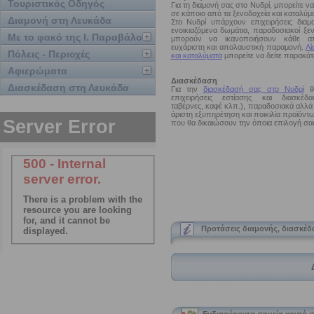
Τουριστικός Οδηγός
Για τη διαμονή σας στο Νυδρί, μπορείτε ν
σε κάποιο από τα ξενοδοχεία και καταλύμ
Διαμονή στη Λευκάδα
Στο Νυδρί υπάρχουν επιχειρήσεις διαμο
ενοικιαζόμενα δωμάτια, παραδοσιακοί ξε
Με το φακό της Ι. Παραβάλου
μπορούν να ικανοποιήσουν κάθε απ
ευχάριστη και απολαυστική παραμονή.
Λί
Πόλεις - Περιοχές
και καταλύματα
μπορείτε να δείτε παρακάτ
Αφιερώματα
Διασκέδαση
Διασκέδαση στη Λευκάδα
Για την
διασκέδασή σας στο Νυδρί
θα
επιχειρήσεις εστίασης και διασκέδασ
ταβέρνες, καφέ κλπ.), παραδοσιακά αλλά
άριστη εξυπηρέτηση και ποικιλία προϊόντ
που θα δικαιώσουν την όποια επιλογή σα
Προτάσεις διαμονής, διασκέδ