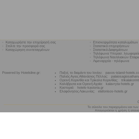
•
Καταχωρήστε την επιχείρησή σας
•
Επισκεψιμότητα καταλυμάτων
•
Στείλτε την προσφορά σας
•
Στατιστικά επιχειρήσεων
•
Καταχώρηση συντεταγμένων
•
Στατιστικά Διαφημίσεων
•
Τηλέφωνα Υπερασ. λεωφορε
•
Τηλέφωνα Ναυτιλιακών Εταιρ
•
Λιμεναρχεία - τηλέφωνα
Powered by Hotelsline.gr:
Παξοί, το διαμάντι του Ιονίου:
paxos-island-hotels.
Παλιός Αγιος Αθανάσιος Πέλλας:
palaiosagiosathan
Ορεινή Κορινθία και Τρίκαλα Κορινθίας:
trikalakorin
Καλάβρυτα και Ορεινή Αχαϊα:
kalavryta-hotels.gr
Καστοριά:
hotels-kastoria.gr
Ελαφόνησος Λακωνίας:
elafonisos-hotels.gr
Το σύνολο του περιεχομένου και των
Απαγορεύεται η χρήση ή επανεκ