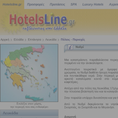
Hotelsline.gr
Προσφορές
Προτάσεις
SPA
Luxury Hotels
Αγροτ
Αρχική
Ελλάδα
Επτάνησα
Λευκάδα
Πόλεις - Περιοχές
Νυδρί
Μια καταπράσινη παραθαλάσσια περιο
περιμένει να την ανακαλύψετε.
Ανεπτυγένο τουριστικά με όμορφα
χρώματα, το Νυδρί διαθέτει ήσυχη παραλί
και πεντακάθαρα νερά. Στην περιοχή μπ
αρκετά καταλύματα κοντά στο κύμα
καφετέριες.
Απέχει από την πόλη της Λευκάδας 17χλμ. 
την πλούσια βλάστησή του και τα καταγάλ
Στην παραλία υπάρχει δυνατότητα και για
Επιλέξτε στον χάρτη,
Από το Νυδρί διακρίνονται τα νησά
την περιοχή που σας ενδιαφέρει
Σκορπιός, το Σκορπίδι και το Μεγανήσι.
Λευκάδα
Διαμονή