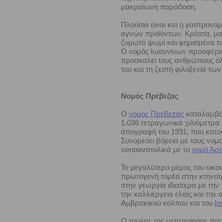
μακραίωνη παράδοση.
Πλούσια είναι και η γαστρονο
αγνών προϊόντων. Κρέατα, μαγε
ζυμωτό ψωμί και φημισμένα τυ
Ο νομός Ιωαννίνων προσφέρετα
προσκαλεί τους ανθρώπους όλ
του και τη ζεστή φιλοξενία των
Νομός Πρέβεζας
Ο
νομός Πρέβεzας
καταλαμβάνε
1.036 τετραγωνικά χιλιόμετρα
απογραφή του 1991, που κατοι
Συνορεύει βόρεια με τους νομ
νοτιοανατολικά με το
νομό Άρ
Το μεγαλύτερο μέρος του οικο
πρωτογενή τομέα στην κτηνοτ
στην γεωργία ιδιαίτερα με τ
την καλλιέργεια ελιάς και την
Αμβρακικού κόλπου και του
Ιο
Ο τομέας της μεταποίησης παρ