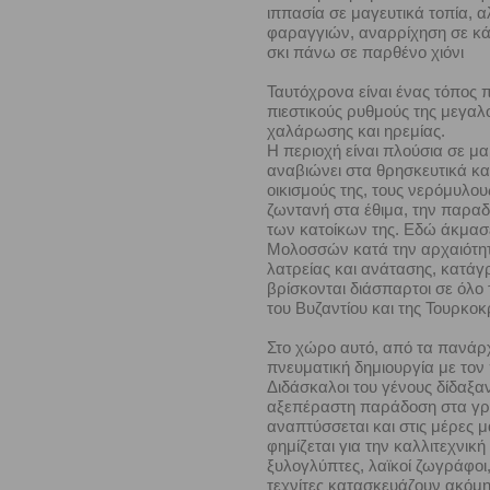
ιππασία σε μαγευτικά τοπία, α
φαραγγιών, αναρρίχηση σε κά
σκι πάνω σε παρθένο χιόνι
Ταυτόχρονα είναι ένας τόπος 
πιεστικούς ρυθμούς της μεγαλο
χαλάρωσης και ηρεμίας.
Η περιοχή είναι πλούσια σε μα
αναβιώνει στα θρησκευτικά κα
οικισμούς της, τους νερόμυλου
ζωντανή στα έθιμα, την παραδ
των κατοίκων της. Εδώ άκμασε
Μολοσσών κατά την αρχαιότητα
λατρείας και ανάτασης, κατάγ
βρίσκονται διάσπαρτοι σε όλο
του Βυζαντίου και της Τουρκοκ
Στο χώρο αυτό, από τα πανάρχα
πνευματική δημιουργία με τον 
Διδάσκαλοι του γένους δίδαξαν
αξεπέραστη παράδοση στα γράμ
αναπτύσσεται και στις μέρες 
φημίζεται για την καλλιτεχνι
ξυλογλύπτες, λαϊκοί ζωγράφοι,
τεχνίτες κατασκευάζουν ακόμη