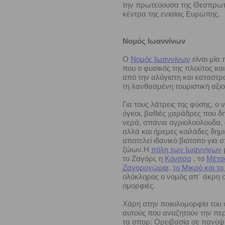
την πρωτεύουσα της Θεσπρωτί
κέντρα της ενιαίας Ευρώπης.
Νομός Ιωαννίνων
Ο
Νομός Ιωαννίνων
είναι μία
που ο φυσικός της πλούτος και
από την αλόγιστη και καταστρ
τη λανθασμένη τουριστική αξι
Για τους λάτρεις της φύσης, ο 
όγκοι, βαθιές χαράδρες που δ
νερά, σπάνια αγριολούλουδα, α
αλλά και ήρεμες κοιλάδες δη
αποτελεί ιδανικό βιότοπο για 
ζώων.Η
πόλη των Ιωαννίνων
μ
το Ζαγόρι, η
Κόνιτσα
, το
Μέτσ
Ζαγοροχώρια
,
το Μικρό και τ
ολόκληρος ο νομός απ΄ άκρη σ
ομορφιές.
Χάρη στην ποικιλομορφία του φ
αυτούς που αναζητούν την περ
τα σπορ: Ορειβασία σε πανύψ