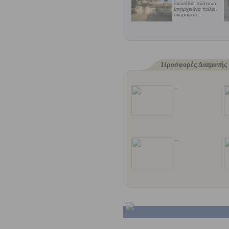
αιωνόβιο πλάτανο
υπάρχει ένα παλιό
διώροφο α...
Προσφορές Διαμονής 
...
...