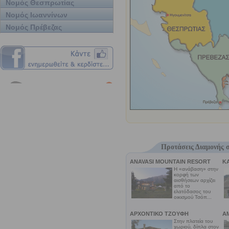
Νομός Θεσπρωτίας
Νομός Ιωαννίνων
Νομός Πρέβεζας
Προτάσεις Διαμονής 
ANAVASI MOUNTAIN RESORT
K
Η «ανάβαση» στην
κορφή των
αισθήσεων αρχίζει
από το
ελατόδασος του
οικισμού Τσόπ...
ΑΡΧΟΝΤΙΚΟ ΤΖΟΥΦΗ
Α
Στην πλατεία του
χωριού, δίπλα στον