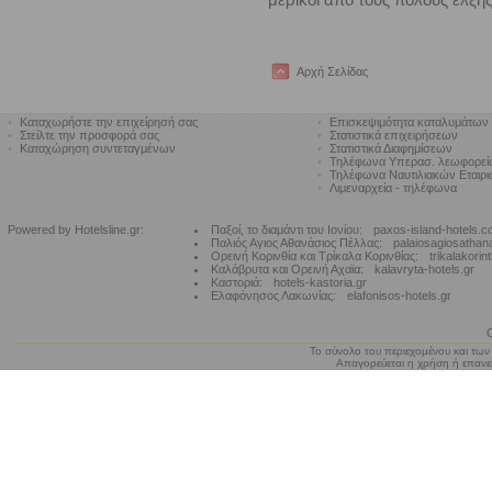
Αρχή Σελίδας
•
Καταχωρήστε την επιχείρησή σας
•
Επισκεψιμότητα καταλυμάτων
•
Στείλτε την προσφορά σας
•
Στατιστικά επιχειρήσεων
•
Καταχώρηση συντεταγμένων
•
Στατιστικά Διαφημίσεων
•
Τηλέφωνα Υπερασ. λεωφορε
•
Τηλέφωνα Ναυτιλιακών Εταιρ
•
Λιμεναρχεία - τηλέφωνα
Powered by Hotelsline.gr:
Παξοί, το διαμάντι του Ιονίου:
paxos-island-hotels.
Παλιός Αγιος Αθανάσιος Πέλλας:
palaiosagiosathan
Ορεινή Κορινθία και Τρίκαλα Κορινθίας:
trikalakorin
Καλάβρυτα και Ορεινή Αχαϊα:
kalavryta-hotels.gr
Καστοριά:
hotels-kastoria.gr
Ελαφόνησος Λακωνίας:
elafonisos-hotels.gr
Το σύνολο του περιεχομένου και των
Απαγορεύεται η χρήση ή επανεκ