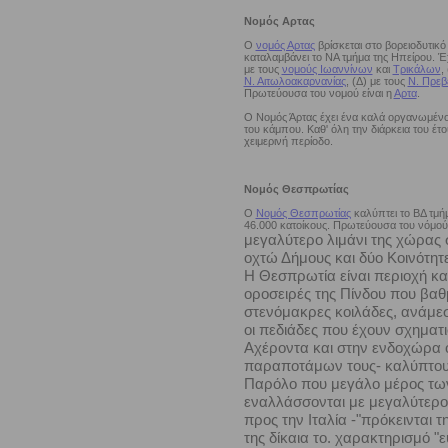
Νομός Αρτας
Ο
νομός Αρτας
βρίσκεται στο βορειοδυτικό
καταλαμβάνει το ΝΑ τμήμα της Ηπείρου. Έχ
με τους
νομούς Ιωαννίνων
και
Τρικάλων
,
Ν. Αιτωλοακαρνανίας
, (Δ) με τους
Ν. Πρεβ
Πρωτεύουσα του νομού είναι η
Αρτα
.
Ο Νομός Άρτας έχει ένα καλά οργανωμένο ο
του κάμπου. Καθ' όλη την διάρκεια του έτ
χειμερινή περίοδο.
Νομός Θεσπρωτίας
Ο
Νομός Θεσπρωτίας
καλύπτει το ΒΔ τμήμ
46.000 κατοίκους. Πρωτεύουσα του νόμού 
μεγαλύτερο λιμάνι της χώρας 
οχτώ Δήμους και δύο Κοινότητε
Η Θεσπρωτία είναι περιοχή κατ
οροσειρές της Πίνδου που βα
στενόμακρες κοιλάδες, ανάμεσ
οι πεδιάδες που έχουν σχηματ
Αχέροντα και στην ενδοχώρα ο
παραποτάμων τους- καλύπτουν 
Παρόλο που μεγάλο μέρος των 
εναλλάσσονται με μεγαλύτερ
προς την Ιταλία -"πρόκεινται τ
της δίκαια το. χαρακτηρισμό 