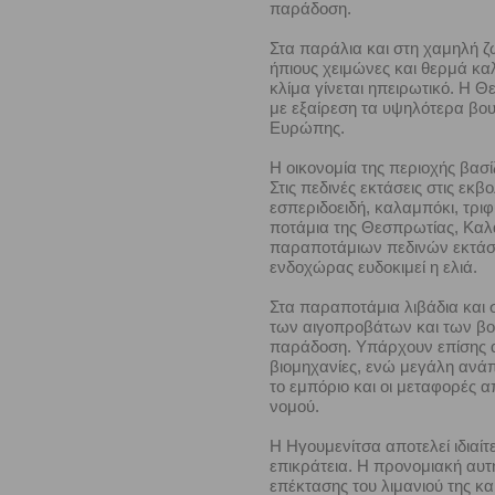
παράδοση.
Στα παράλια και στη χαμηλή ζώ
ήπιους χειμώνες και θερμά καλ
κλίμα γίνεται ηπειρωτικό. Η 
με εξαίρεση τα υψηλότερα βου
Ευρώπης.
Η οικονομία της περιοχής βασί
Στις πεδινές εκτάσεις στις εκ
εσπεριδοειδή, καλαμπόκι, τριφύ
ποτάμια της Θεσπρωτίας, Καλ
παραποτάμιων πεδινών εκτάσεω
ενδοχώρας ευδοκιμεί η ελιά.
Στα παραποτάμια λιβάδια και 
των αιγοπροβάτων και των βο
παράδοση. Υπάρχουν επίσης αξ
βιομηχανίες, ενώ μεγάλη ανάπ
το εμπόριο και οι μεταφορές 
νομού.
Η Ηγουμενίτσα αποτελεί ιδιαί
επικράτεια. Η προνομιακή αυτ
επέκτασης του λιμανιού της κα