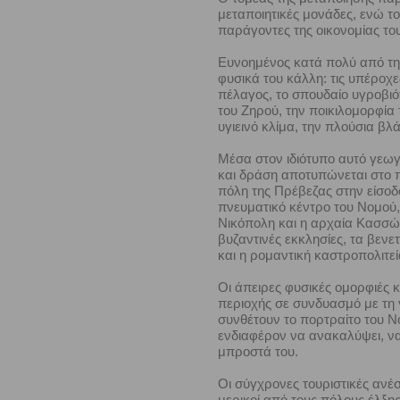
μεταποιητικές μονάδες, ενώ τ
παράγοντες της οικονομίας το
Ευνοημένος κατά πολύ από τη 
φυσικά του κάλλη: τις υπέροχε
πέλαγος, το σπουδαίο υγροβιό
του Ζηρού, την ποικιλομορφία τ
υγιεινό κλίμα, την πλούσια βλ
Μέσα στον ιδιότυπο αυτό γεω
και δράση αποτυπώνεται στο 
πόλη της Πρέβεζας στην είσοδο
πνευματικό κέντρο του Νομού,
Νικόπολη και η αρχαία Κασσώπ
βυζαντινές εκκλησίες, τα βεν
και η ρομαντική καστροπολιτε
Οι άπειρες φυσικές ομορφιές κ
περιοχής σε συνδυασμό με τη 
συνθέτουν το πορτραίτο του Ν
ενδιαφέρον να ανακαλύψει, να 
μπροστά του.
Οι σύγχρονες τουριστικές ανέσ
μερικοί από τους πόλους έλξη