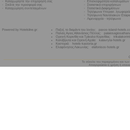
•
Καταχωρήστε την επιχείρησή σας
•
Επισκεψιμότητα καταλυμάτων
•
Στείλτε την προσφορά σας
•
Στατιστικά επιχειρήσεων
•
Καταχώρηση συντεταγμένων
•
Στατιστικά Διαφημίσεων
•
Τηλέφωνα Υπερασ. λεωφορε
•
Τηλέφωνα Ναυτιλιακών Εταιρ
•
Λιμεναρχεία - τηλέφωνα
Powered by Hotelsline.gr:
Παξοί, το διαμάντι του Ιονίου:
paxos-island-hotels.
Παλιός Αγιος Αθανάσιος Πέλλας:
palaiosagiosathan
Ορεινή Κορινθία και Τρίκαλα Κορινθίας:
trikalakorin
Καλάβρυτα και Ορεινή Αχαϊα:
kalavryta-hotels.gr
Καστοριά:
hotels-kastoria.gr
Ελαφόνησος Λακωνίας:
elafonisos-hotels.gr
Το σύνολο του περιεχομένου και των
Απαγορεύεται η χρήση ή επανεκ