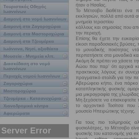
ήταν ο Ησαΐας.
Τουριστικός Οδηγός
Το Μέτσοβο διαθέτει ένα 
Ιωαννίνων
εκκλησιών, πολλά από αυτά α
Διαμονή στο νομό Ιωαννίνων
μνημεία τεραστίου
Διαμονή στα Ζαγοροχώρια
κάλλους και σημασίας που απο
την περιοχή.
Διαμονή στα Μαστοροχώρια
Επίσης θα έχετε την ευκαιρί
Διαμονή στα Τζουμέρκα
είκοσι παραδοσιακές βρύσες,
Ιωάννινα, Νησί, αξιοθέατα
το μοναδικής ποιότητας ντ
περπατήσετε στα μοναδικά καλ
Μουσεία - Μνημεία κλπ.
Ακόμη δε πρέπει να χάσετε την
Διασκέδαση στο νομό
Αώου που παρ' ότι αρχικά κ
Ιωαννίνων
πρακτικούς λόγους εν συνεχ
Περιοχές νομού Ιωαννίνων
πραγματικό στολίδι για την πε
Αβερώφειο κήπο, ένα πάρκο
Ζαγοροχώρια
καταπληκτικής φυσικής ομορ
Μαστοροχώρια
μια μικρογραφία της χλωρίδας 
Τζουμέρκα - Κατσανοχώρια
Μη ξεχάσετε να επισκεφτείτε 
το αρχοντικό Τοσίτσα που λ
Χιονοδρομικά κέντρα
μουσείο Ηπειρώτικης τέχνης.
Αφιερώματα
Για τους πιο τολμηρούς α
φυσιολάτρες, το Μέτσοβο είνα
φυσικής του κατανομής για e
kayak, rafting, snowmobile