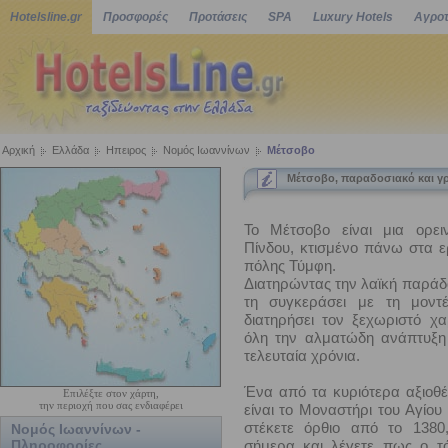
Hotelsline.gr
Προσφορές
Προτάσεις
SPA
Luxury Hotels
Αγροτ
Αρχική
Ελλάδα
Ηπειρος
Νομός Ιωαννίνων
Μέτσοβο
Μέτσοβο, παραδοσιακό και γ
Το Μέτσοβο είναι μια ορε
Πίνδου, κτισμένο πάνω στα ε
πόλης Τύμφη.
Διατηρώντας την λαϊκή παράδ
τη συγκεράσει με τη μοντ
διατηρήσει τον ξεχωριστό χ
όλη την αλματώδη ανάπτυξη 
τελευταία χρόνια.
Ένα από τα κυριότερα αξιοθ
Επιλέξτε στον χάρτη,
την περιοχή που σας ενδιαφέρει
είναι το Μοναστήρι του Αγίου
στέκετε όρθιο από το 1380,
Νομός Ιωαννίνων -
Πληροφορίες
σήμερα και λέγετε πως ο τό