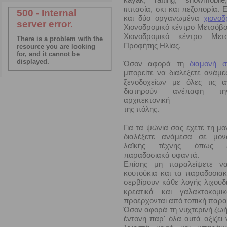
ιππασία, σκι και πεζοπορία. 
και δύο οργανωμένα
χιονοδ
Χιονοδρομικό κέντρο Μετσόβ
Χιονοδρομικό κέντρο Με
Προφήτης Ηλίας.
Όσον αφορά τη
διαμονή 
μπορείτε να διαλέξετε ανάμ
ξενοδοχείων με όλες τις 
διατηρούν ανέπαφη τη
αρχιτεκτονική
της πόλης.
Για τα ψώνια σας έχετε τη μο
διαλέξετε ανάμεσα σε μονα
λαϊκής τέχνης όπως ξ
παραδοσιακά υφαντά.
Επίσης μη παραλείψετε να
κουτούκια και τα παραδοσια
σερβίρουν κάθε λογής λιχουδ
κρεατικά και γαλακτοκομ
προέρχονται από τοπική παρ
Όσον αφορά τη νυχτερινή ζωή δ
έντονη παρ' όλα αυτά αξίζει 