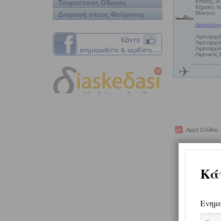
Επίσης, οι
Τουριστικός Οδηγός
Κήρυκο, το
Μύκονο.
Διαμονή στους Φούρνους
Δρομολόγι
Λιμεναρχε
Λιμεναρχεί
Λιμεναρχε
Λιμενικός 
Αρχή Σελίδας