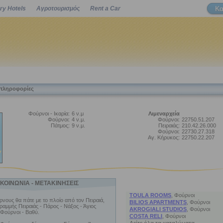
Κα
ry Hotels
Αγροτουρισμός
Rent a Car
Powered by
 πληροφορίες
Φούρνοι - Ικαρία:
6 ν.μ
Λιμεναρχεία
Φούρνοι:
4 ν.μ.
Φούρνοι:
22750.51.207
Πάτμος:
9 ν.μ.
Πειραιάς:
210.42.26.000
Φούρνοι:
22730.27.318
Αγ. Κήρυκος:
22750.22.207
ΚΟΙΝΩΝΙΑ - ΜΕΤΑΚΙΝΗΣΕΙΣ
ΠΡΟΤΑΣΕΙΣ ΔΙΑΜΟΝΗΣ
TOULA ROOMS
,
Φούρνοι
νους θα πάτε με το πλοίο από τον Πειραιά,
BILIOS APARTMENTS
,
Φούρνοι
ραμμής Πειραιάς - Πάρος - Νάξος - Άγιος
AKROGIALI STUDIOS
,
Φούρνοι
 Φούρνοι - Βαθύ.
COSTA RELI
,
Φούρνοι