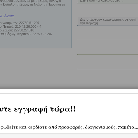
Δείτε όλα τα καταλύματα...
 Φούρνοι συνδέονται με τη Σάμο, τον Άγιο
ν Εύδηλο, τη Σύρο, τη Νάξο, τη Πάρο και τη
ΠΡΟΣΦΟΡΕΣ ΔΙΑΜΟΝΗΣ
α πλοίων
Δεν υπάρχουν καταχωρήσεις σε αυτή
ίο Φούρνων: 22750.51.207
την περιοχή
ο Πειραιά: 210.42.26.000 - 4
ίο Σάμου: 22730.27.318
Σταθμός Αγ. Κηρυκου: 22750.22.207
ΔΡΑΣΤΗΡΙΟΤΗΤΕΣ
ΔΙΑΣΚΕΔΑΣΗ
ΕΠΙΧΕΙΡΗΣΕΙΣ