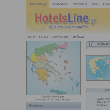
Hotelsline.gr
Προσφορές
Προτάσεις
SPA
Luxu
Αρχική
Ελλάδα
Νησιά Αιγαίου
Φούρνοι
Φούρνοι,
ΣΥΓ
Επιλέξτε στον χάρτη,
Στους Φούρ
την περιοχή που σας ενδιαφέρει
μέσο της γ
Κήρυκος -
Φούρνοι